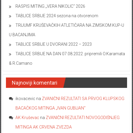
RASPIS MITING „VERA NIKOLIC“ 2026
TABLICE SRBIJE 2024 sezona na otvorenom
TRIJUMF KRUŠEVAČKIH ATLETIČARA NA ZIMSKOM KUP-U
U BACANJIMA
TABLICE SRBIJE U DVORANI 2022 – 2023
TABLICE SRBIJE NA DAN 07.08.2022. pripremili O.Karamata
& R.Camano
Najnoviji komentari
ikovacevic
na
ZVANIČNI REZULTATI SA PRVOG KLUPSKOG
BACAČKOG MITINGA „IVAN GUBIJAN“
AK Kruševac
na
ZVANIČNI REZULTATI NOVOGODIŠNJEG
MITINGA AK CRVENA ZVEZDA