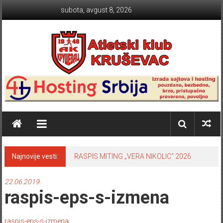
Skip to content
subota, avgust 8, 2026
Atletski klub KRUŠEVAC
Najnovije vesti:
RASPIS MITING „VERA NIKOLIC“ 2026
22.06.2019.
raspis-eps-s-izmena
raspis-eps-s-izmena