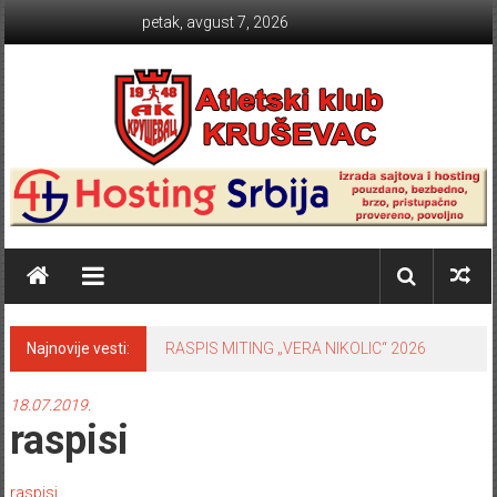
Skip to content
petak, avgust 7, 2026
Atletski klub KRUŠEVAC
Najnovije vesti:
RASPIS MITING „VERA NIKOLIC“ 2026
18.07.2019.
raspisi
raspisi