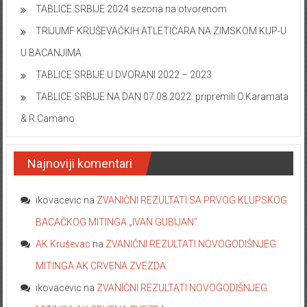
TABLICE SRBIJE 2024 sezona na otvorenom
TRIJUMF KRUŠEVAČKIH ATLETIČARA NA ZIMSKOM KUP-U
U BACANJIMA
TABLICE SRBIJE U DVORANI 2022 – 2023
TABLICE SRBIJE NA DAN 07.08.2022. pripremili O.Karamata
& R.Camano
Najnoviji komentari
ikovacevic
na
ZVANIČNI REZULTATI SA PRVOG KLUPSKOG
BACAČKOG MITINGA „IVAN GUBIJAN“
AK Kruševac
na
ZVANIČNI REZULTATI NOVOGODIŠNJEG
MITINGA AK CRVENA ZVEZDA
ikovacevic
na
ZVANIČNI REZULTATI NOVOGODIŠNJEG