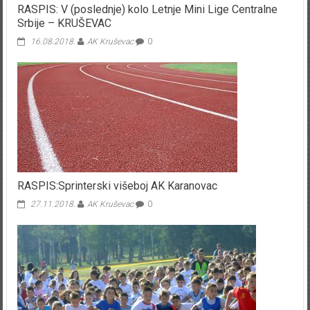
RASPIS: V (poslednje) kolo Letnje Mini Lige Centralne
Srbije – KRUŠEVAC
16.08.2018.
AK Kruševac
0
RASPIS:Sprinterski višeboj AK Karanovac
27.11.2018.
AK Kruševac
0