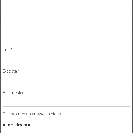
Ime
*
E-pošta
*
Veb mesto
Please enter an answer in digits:
one + eleven =