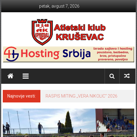
Skip to content
petak, avgust 7, 2026
Atletski klub KRUŠEVAC
Najnovije vesti:
RASPIS MITING „VERA NIKOLIC“ 2026