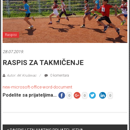
Raspisi
28.07.2019.
RASPIS ZA TAKMIČENJE
Autor: AK Kruševac
0 komentara
new-microsoft-office-word-document
Podelite sa prijateljima...
0
0
0
Post navigation