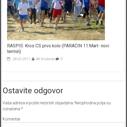
RASPIS: Kros CS prvo kolo (PARAĆIN 11.Mart- novi
termin)
28.02.2017.
AK Kruševac
0
Ostavite odgovor
Vaša adresa e-pošte neće biti objavljena.
Neophodna polja su
označena
*
Komentar