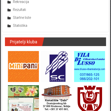
Rekreacija
Rezultati
Startne liste
Statistika
Prijatelji kluba