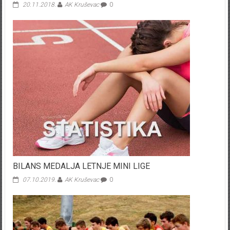
20.11.2018.
AK Kruševac
0
BILANS MEDALJA LETNJE MINI LIGE
07.10.2019.
AK Kruševac
0