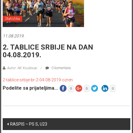
Statistika
11.08.2019.
2. TABLICE SRBIJE NA DAN
04.08.2019.
Autor: AK Kruševac
0 komentara
2-tablice-srbije-br-2-04-08-2019-ozren
Podelite sa prijateljima...
0
0
0
Post navigation
RASPIS – PS S, U23