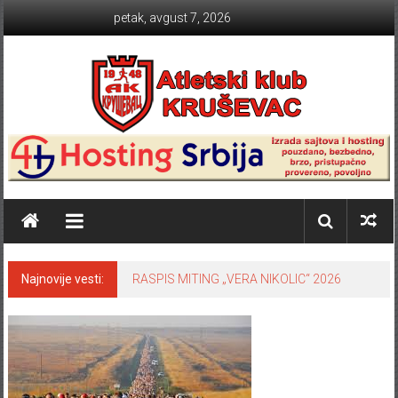
Skip to content
petak, avgust 7, 2026
Atletski klub KRUŠEVAC
Najnovije vesti:
RASPIS MITING „VERA NIKOLIC“ 2026