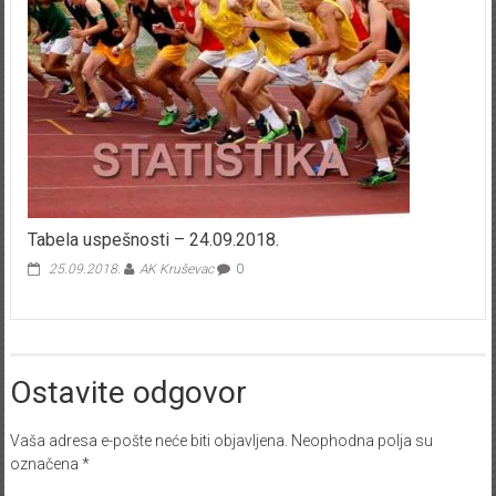
Tabela uspešnosti – 24.09.2018.
25.09.2018.
AK Kruševac
0
Ostavite odgovor
Vaša adresa e-pošte neće biti objavljena.
Neophodna polja su
označena
*