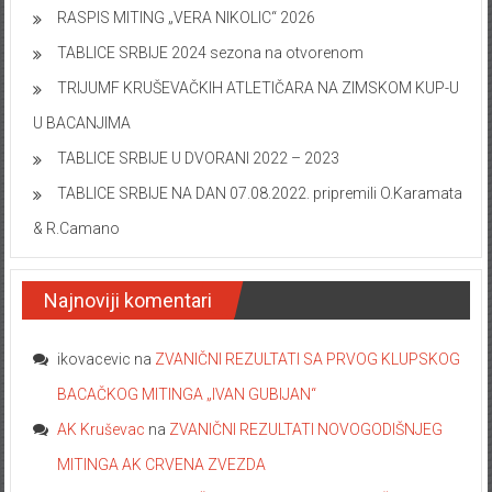
RASPIS MITING „VERA NIKOLIC“ 2026
TABLICE SRBIJE 2024 sezona na otvorenom
TRIJUMF KRUŠEVAČKIH ATLETIČARA NA ZIMSKOM KUP-U
U BACANJIMA
TABLICE SRBIJE U DVORANI 2022 – 2023
TABLICE SRBIJE NA DAN 07.08.2022. pripremili O.Karamata
& R.Camano
Najnoviji komentari
ikovacevic
na
ZVANIČNI REZULTATI SA PRVOG KLUPSKOG
BACAČKOG MITINGA „IVAN GUBIJAN“
AK Kruševac
na
ZVANIČNI REZULTATI NOVOGODIŠNJEG
MITINGA AK CRVENA ZVEZDA