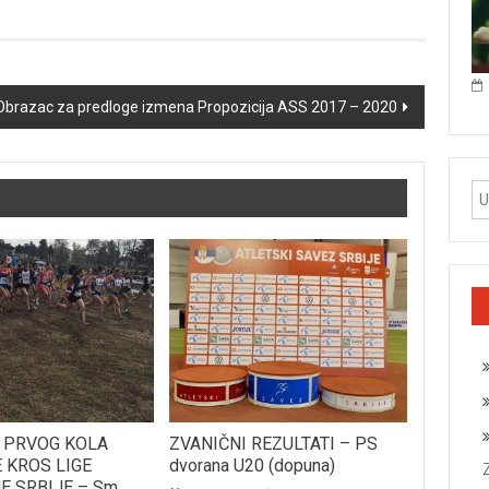
Obrazac za predloge izmena Propozicija ASS 2017 – 2020
I PRVOG KOLA
ZVANIČNI REZULTATI – PS
 KROS LIGE
dvorana U20 (dopuna)
 SRBIJE – Sm.