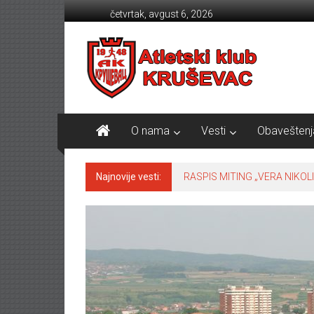
Skip to content
četvrtak, avgust 6, 2026
Atletski klub KRUŠEVAC
O nama
Vesti
Obaveštenj
Najnovije vesti:
RASPIS MITING „VERA NIKOLI