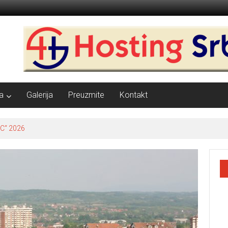
a
Galerija
Preuzmite
Kontakt
C“ 2026