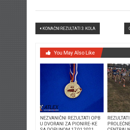
Post navigation
KONAČNI REZULTATI 3. KOLA
You May Also Like
NEZVANIČNI REZULTATI OPB
REZULTAT
U DVORANI ZA PIONIRE-KE
PROLEĆNE
SA DOPUNOM 17.01.2021
CENTRALNE