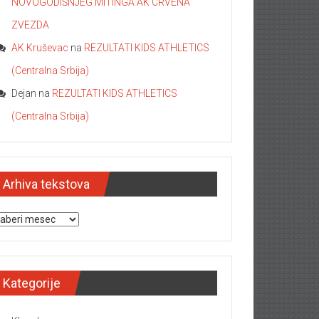
NOVOGODIŠNJEG MITINGA AK CRVENA
ZVEZDA
AK Kruševac
na
REZULTATI KIDS ATHLETICS
(Centralna Srbija)
Dejan
na
REZULTATI KIDS ATHLETICS
(Centralna Srbija)
Arhiva tekstova
hiva tekstova
Kategorije