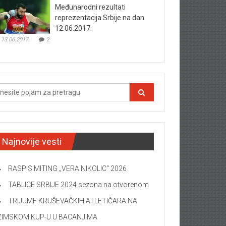
Međunarodni rezultati
reprezentacija Srbije na dan
12.06.2017.
13.06.2017.
2
Najnovije vesti
RASPIS MITING „VERA NIKOLIC“ 2026
TABLICE SRBIJE 2024 sezona na otvorenom
TRIJUMF KRUŠEVAČKIH ATLETIČARA NA
ZIMSKOM KUP-U U BACANJIMA