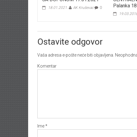
Palanka 18
18.01.2021.
AK Kruševac
0
19.03.201
Ostavite odgovor
Vaša adresa e-pošte neće biti objavljena.
Neophodna 
Komentar
Ime
*