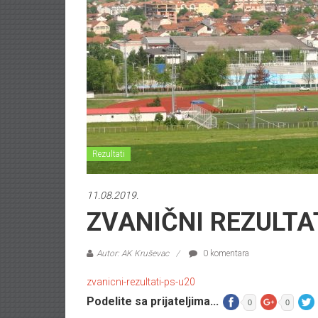
Rezultati
11.08.2019.
ZVANIČNI REZULTAT
Autor: AK Kruševac
0 komentara
zvanicni-rezultati-ps-u20
Podelite sa prijateljima...
0
0