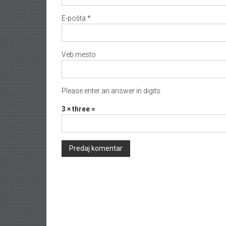
E-pošta
*
Veb mesto
Please enter an answer in digits:
3 × three =