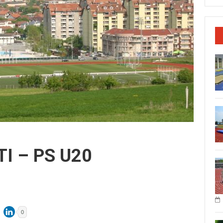
I – PS U20
0