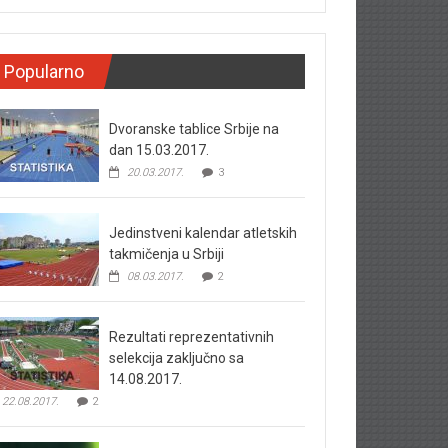
Popularno
Dvoranske tablice Srbije na
dan 15.03.2017.
20.03.2017.
3
Jedinstveni kalendar atletskih
takmičenja u Srbiji
08.03.2017.
2
Rezultati reprezentativnih
selekcija zaključno sa
14.08.2017.
22.08.2017.
2