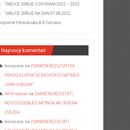
TABLICE SRBIJE U DVORANI 2022 – 2023
TABLICE SRBIJE NA DAN 07.08.2022.
pripremili O.Karamata & R.Camano
Najnoviji komentari
ikovacevic
na
ZVANIČNI REZULTATI SA
PRVOG KLUPSKOG BACAČKOG MITINGA
„IVAN GUBIJAN“
AK Kruševac
na
ZVANIČNI REZULTATI
NOVOGODIŠNJEG MITINGA AK CRVENA
ZVEZDA
ikovacevic
na
ZVANIČNI REZULTATI