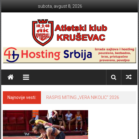
Skip to content
subota, avgust 8, 2026
Atletski klub KRUŠEVAC
Najnovije vesti:
RASPIS MITING „VERA NIKOLIC“ 2026