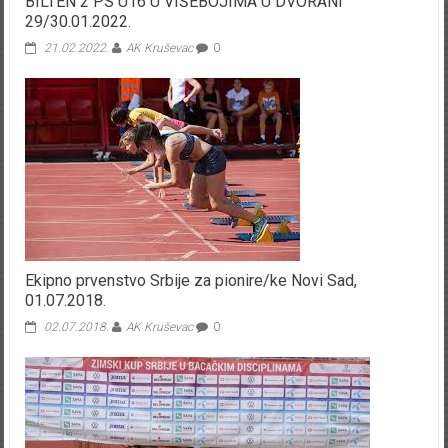
BILTEN 2 PS U16 U VIŠEBOJIMA U DVORANI
29/30.01.2022.
21.02.2022.
AK Kruševac
0
Ekipno prvenstvo Srbije za pionire/ke Novi Sad,
01.07.2018.
02.07.2018.
AK Kruševac
0