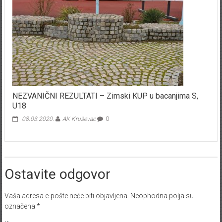
NEZVANIČNI REZULTATI – Zimski KUP u bacanjima S,
U18
08.03.2020.
AK Kruševac
0
Ostavite odgovor
Vaša adresa e-pošte neće biti objavljena.
Neophodna polja su
označena
*