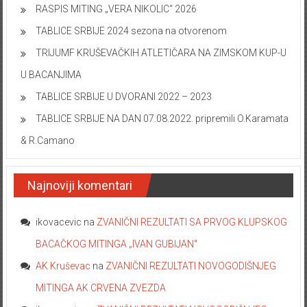
RASPIS MITING „VERA NIKOLIC“ 2026
TABLICE SRBIJE 2024 sezona na otvorenom
TRIJUMF KRUŠEVAČKIH ATLETIČARA NA ZIMSKOM KUP-U
U BACANJIMA
TABLICE SRBIJE U DVORANI 2022 – 2023
TABLICE SRBIJE NA DAN 07.08.2022. pripremili O.Karamata
& R.Camano
Najnoviji komentari
ikovacevic
na
ZVANIČNI REZULTATI SA PRVOG KLUPSKOG
BACAČKOG MITINGA „IVAN GUBIJAN“
AK Kruševac
na
ZVANIČNI REZULTATI NOVOGODIŠNJEG
MITINGA AK CRVENA ZVEZDA