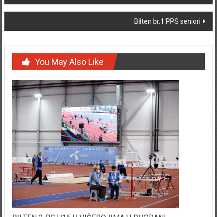
Bilten br.1 PPS seniori
You May Also Like