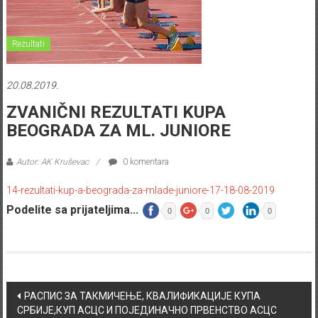
Rezultati
20.08.2019.
ZVANIČNI REZULTATI KUPA
BEOGRADA ZA ML. JUNIORE
Autor: AK Kruševac
0 komentara
14-rezultati-kup-a-beograda-za-mlade-juniore-17-18-08-2019
Podelite sa prijateljima...
0
0
0
Post navigation
РАСПИС ЗА ТАКМИЧЕЊЕ, КВАЛИФИКАЦИЈЕ КУПА
СРБИЈЕ,КУП АСЦС И ПОЈЕДИНАЧНО ПРВЕНСТВО АСЦС