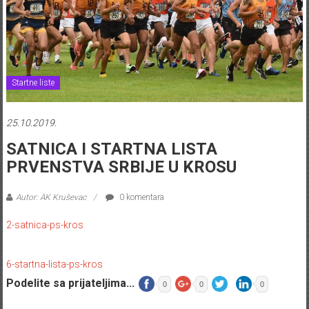
Startne liste
25.10.2019.
SATNICA I STARTNA LISTA
PRVENSTVA SRBIJE U KROSU
Autor: AK Kruševac
0 komentara
2-satnica-ps-kros
6-startna-lista-ps-kros
Podelite sa prijateljima...
0
0
0