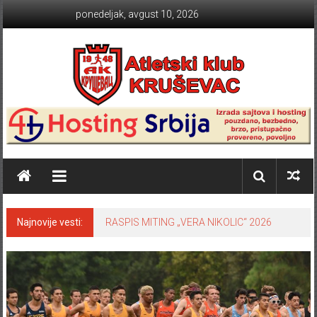
Skip to content
ponedeljak, avgust 10, 2026
Atletski klub KRUŠEVAC
Najnovije vesti:
RASPIS MITING „VERA NIKOLIC“ 2026