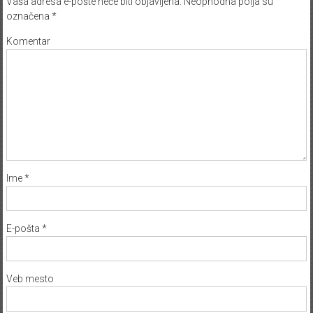
Vaša adresa e-pošte neće biti objavljena.
Neophodna polja su
označena
*
Komentar
Ime
*
E-pošta
*
Veb mesto