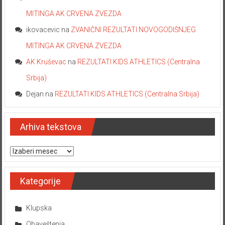
MITINGA AK CRVENA ZVEZDA
ikovacevic
na
ZVANIČNI REZULTATI NOVOGODIŠNJEG
MITINGA AK CRVENA ZVEZDA
AK Kruševac
na
REZULTATI KIDS ATHLETICS (Centralna
Srbija)
Dejan
na
REZULTATI KIDS ATHLETICS (Centralna Srbija)
Arhiva tekstova
Arhiva tekstova
Kategorije
Klupska
Obaveštenja