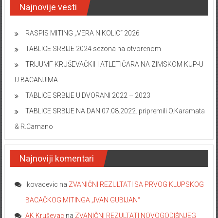
Najnovije vesti
RASPIS MITING „VERA NIKOLIC“ 2026
TABLICE SRBIJE 2024 sezona na otvorenom
TRIJUMF KRUŠEVAČKIH ATLETIČARA NA ZIMSKOM KUP-U
U BACANJIMA
TABLICE SRBIJE U DVORANI 2022 – 2023
TABLICE SRBIJE NA DAN 07.08.2022. pripremili O.Karamata
& R.Camano
Najnoviji komentari
ikovacevic
na
ZVANIČNI REZULTATI SA PRVOG KLUPSKOG
BACAČKOG MITINGA „IVAN GUBIJAN“
AK Kruševac
na
ZVANIČNI REZULTATI NOVOGODIŠNJEG