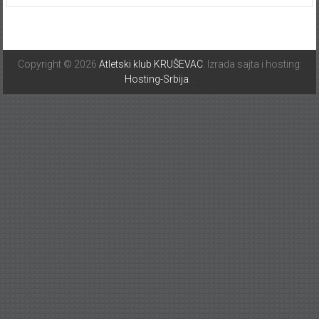
Copyright © 2026
Atletski klub KRUŠEVAC
. Izrada sajta i hosting:
Hosting-Srbija
.
.