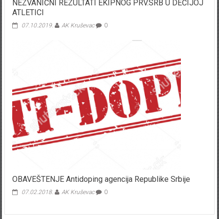
NEZVANIČNI REZULTATI EKIPNOG PRV.SRB U DEČIJOJ
ATLETICI
07.10.2019.
AK Kruševac
0
OBAVEŠTENJE Antidoping agencija Republike Srbije
07.02.2018.
AK Kruševac
0