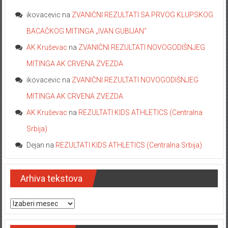
ikovacevic
na
ZVANIČNI REZULTATI SA PRVOG KLUPSKOG
BACAČKOG MITINGA „IVAN GUBIJAN“
AK Kruševac
na
ZVANIČNI REZULTATI NOVOGODIŠNJEG
MITINGA AK CRVENA ZVEZDA
ikovacevic
na
ZVANIČNI REZULTATI NOVOGODIŠNJEG
MITINGA AK CRVENA ZVEZDA
AK Kruševac
na
REZULTATI KIDS ATHLETICS (Centralna
Srbija)
Dejan
na
REZULTATI KIDS ATHLETICS (Centralna Srbija)
Arhiva tekstova
Arhiva tekstova