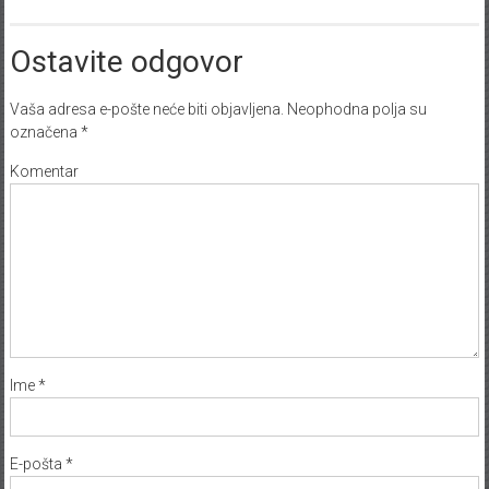
Ostavite odgovor
Vaša adresa e-pošte neće biti objavljena.
Neophodna polja su
označena
*
Komentar
Ime
*
E-pošta
*