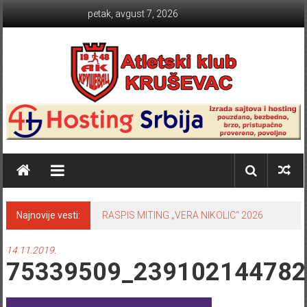
Skip to content
petak, avgust 7, 2026
Atletski klub KRUŠEVAC
Najnovije vesti:
RASPIS MITING „VERA NIKOLIC“ 2026
14.11.2019.
75339509_239102144782