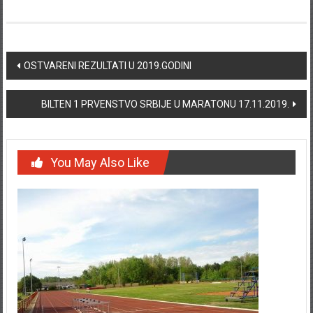
Post navigation
OSTVARENI REZULTATI U 2019.GODINI
BILTEN 1 PRVENSTVO SRBIJE U MARATONU 17.11.2019.
You May Also Like