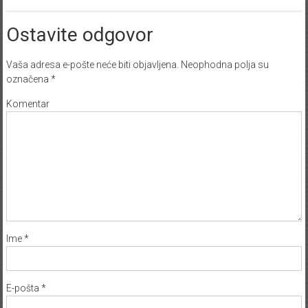
Ostavite odgovor
Vaša adresa e-pošte neće biti objavljena.
Neophodna polja su
označena
*
Komentar
Ime
*
E-pošta
*