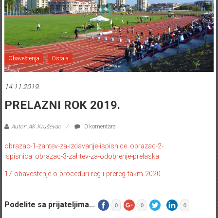
Obaveštenja
Ostala
14.11.2019.
PRELAZNI ROK 2019.
Autor: AK Kruševac
0 komentara
obrazac-1-zahtev-za-izdavanje-ispisnice
obrazac-2-
ispisnica
obrazac-3-zahtev-za-odobrenje-prelaska
17-obavestenje-o-proceduri-reg-i-prereg-takm-2020
Podelite sa prijateljima...
0
0
0