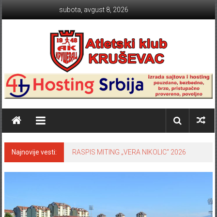
Skip to content
subota, avgust 8, 2026
Atletski klub KRUŠEVAC
Najnovije vesti:
RASPIS MITING „VERA NIKOLIC“ 2026