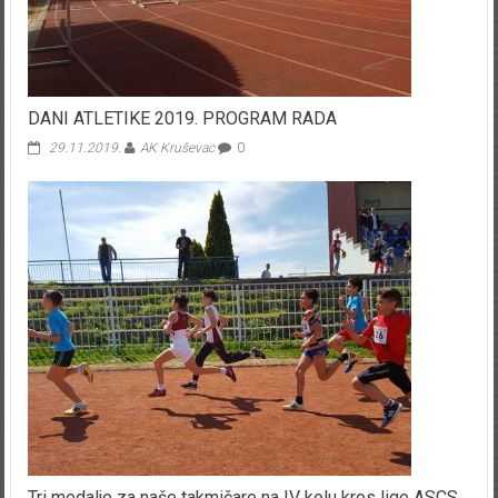
DANI ATLETIKE 2019. PROGRAM RADA
29.11.2019.
AK Kruševac
0
Tri medalje za naše takmičare na IV kolu kros lige ASCS