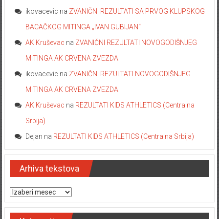
ikovacevic
na
ZVANIČNI REZULTATI SA PRVOG KLUPSKOG
BACAČKOG MITINGA „IVAN GUBIJAN“
AK Kruševac
na
ZVANIČNI REZULTATI NOVOGODIŠNJEG
MITINGA AK CRVENA ZVEZDA
ikovacevic
na
ZVANIČNI REZULTATI NOVOGODIŠNJEG
MITINGA AK CRVENA ZVEZDA
AK Kruševac
na
REZULTATI KIDS ATHLETICS (Centralna
Srbija)
Dejan
na
REZULTATI KIDS ATHLETICS (Centralna Srbija)
Arhiva tekstova
Arhiva tekstova