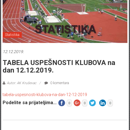
Statistika
12.12.2019.
TABELA USPEŠNOSTI KLUBOVA na
dan 12.12.2019.
Autor: AK Kruševac
0 komentara
tabela-uspesnosti-klubova-na-dan-12-12-2019
Podelite sa prijateljima...
0
0
0