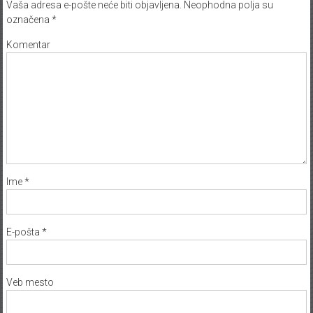
Vaša adresa e-pošte neće biti objavljena.
Neophodna polja su
označena
*
Komentar
Ime
*
E-pošta
*
Veb mesto