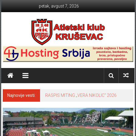
Skip to content
petak, avgust 7, 2026
Atletski klub KRUŠEVAC
Najnovije vesti:
RASPIS MITING „VERA NIKOLIC“ 2026