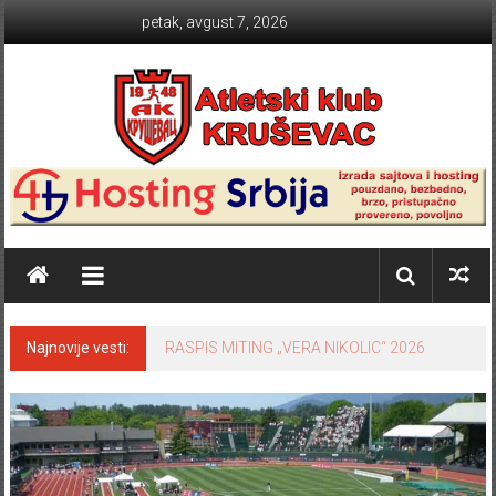
Skip to content
petak, avgust 7, 2026
Atletski klub KRUŠEVAC
Najnovije vesti:
RASPIS MITING „VERA NIKOLIC“ 2026