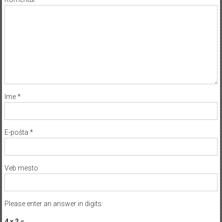
Ime
*
E-pošta
*
Veb mesto
Please enter an answer in digits:
4 × 2 =