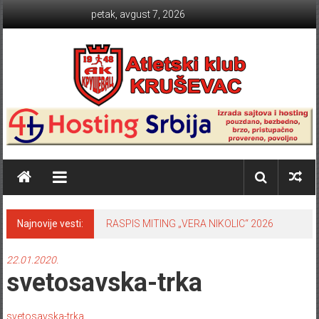
Skip to content
petak, avgust 7, 2026
Atletski klub KRUŠEVAC
Najnovije vesti:
RASPIS MITING „VERA NIKOLIC“ 2026
22.01.2020.
svetosavska-trka
svetosavska-trka