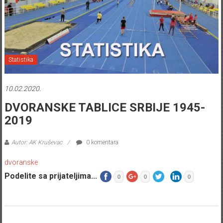
Statistika
10.02.2020.
DVORANSKE TABLICE SRBIJE 1945-
2019
Autor: AK Kruševac
0 komentara
dvoranske
Podelite sa prijateljima...
0
0
0