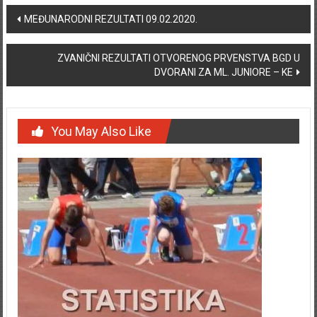
Post navigation
MEĐUNARODNI REZULTATI 09.02.2020.
ZVANIČNI REZULTATI OTVORENOG PRVENSTVA BGD U
DVORANI ZA ML. JUNIORE – KE
You May Also Like