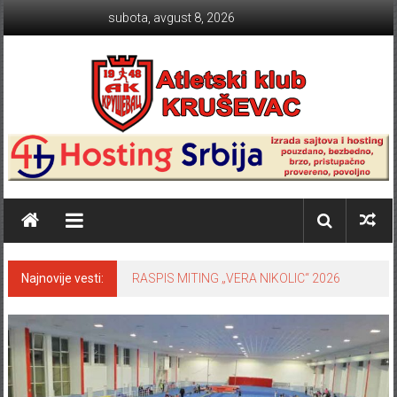
Skip to content
subota, avgust 8, 2026
Atletski klub KRUŠEVAC
Najnovije vesti:
RASPIS MITING „VERA NIKOLIC“ 2026