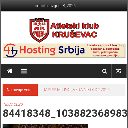
Skip to content
subota, avgust 8, 2026
Atletski klub KRUŠEVAC
Najnovije vesti:
RASPIS MITING „VERA NIKOLIC“ 2026
18.02.2020.
84418348_103882368983