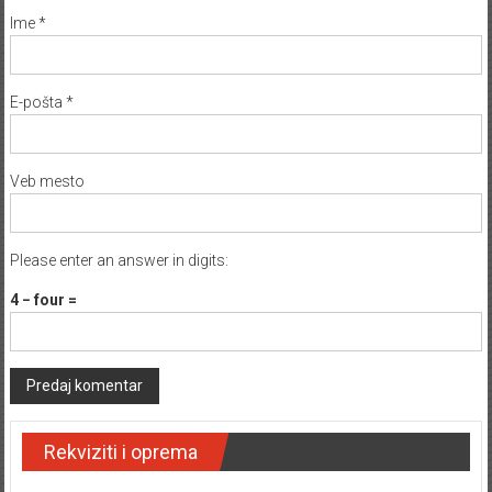
Ime
*
E-pošta
*
Veb mesto
Please enter an answer in digits:
4 − four =
Rekviziti i oprema