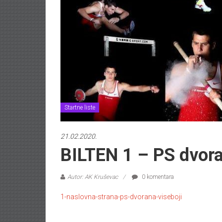
Startne liste
21.02.2020.
BILTEN 1 – PS dvor
Autor: AK Kruševac
0 komentara
1-naslovna-strana-ps-dvorana-viseboji