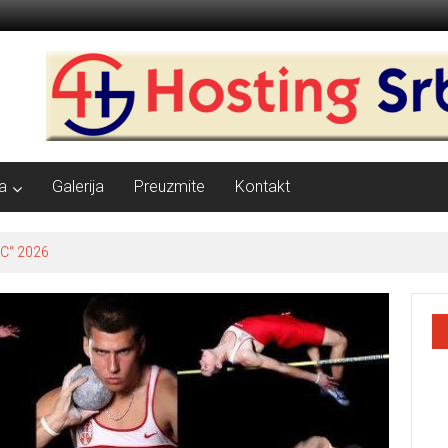
a
Galerija
Preuzmite
Kontakt
C“ 2026