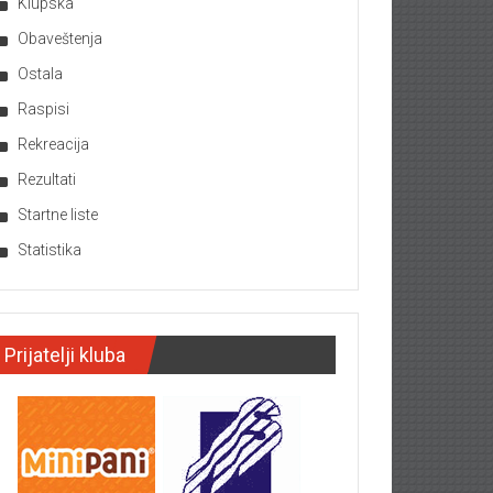
Klupska
Obaveštenja
Ostala
Raspisi
Rekreacija
Rezultati
Startne liste
Statistika
Prijatelji kluba