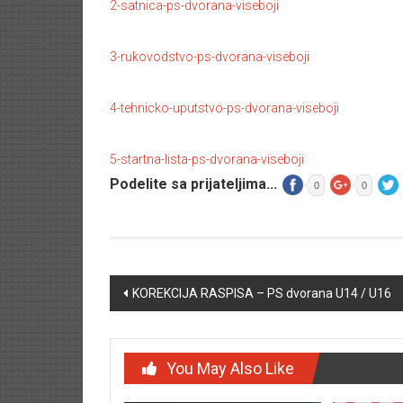
2-satnica-ps-dvorana-viseboji
3-rukovodstvo-ps-dvorana-viseboji
4-tehnicko-uputstvo-ps-dvorana-viseboji
5-startna-lista-ps-dvorana-viseboji
Podelite sa prijateljima...
0
0
Post navigation
KOREKCIJA RASPISA – PS dvorana U14 / U16
You May Also Like