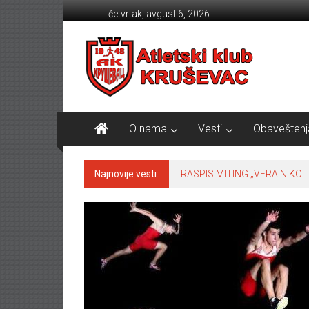
Skip to content
četvrtak, avgust 6, 2026
Atletski klub KRUŠEVAC
O nama
Vesti
Obaveštenj
Najnovije vesti:
RASPIS MITING „VERA NIKOLI