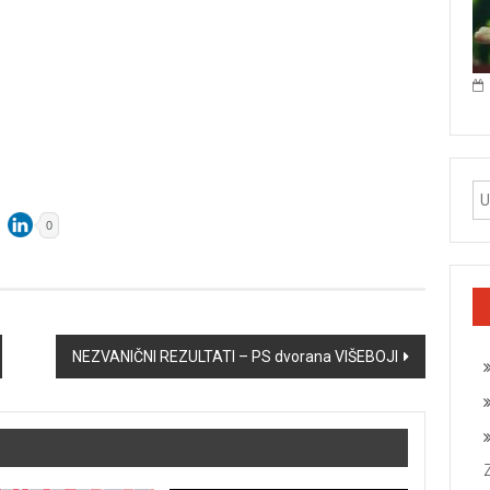
0
NEZVANIČNI REZULTATI – PS dvorana VIŠEBOJI