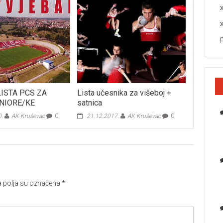
ISTA PCS ZA
Lista učesnika za višeboj +
NIORE/KE
satnica
0.
AK Kruševac
0
21.12.2017.
AK Kruševac
0
polja su označena
*