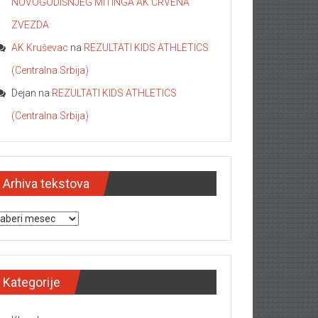
NOVOGODIŠNJEG MITINGA AK CRVENA
ZVEZDA
AK Kruševac
na
REZULTATI KIDS ATHLETICS
(Centralna Srbija)
Dejan
na
REZULTATI KIDS ATHLETICS
(Centralna Srbija)
Arhiva tekstova
hiva tekstova
Kategorije