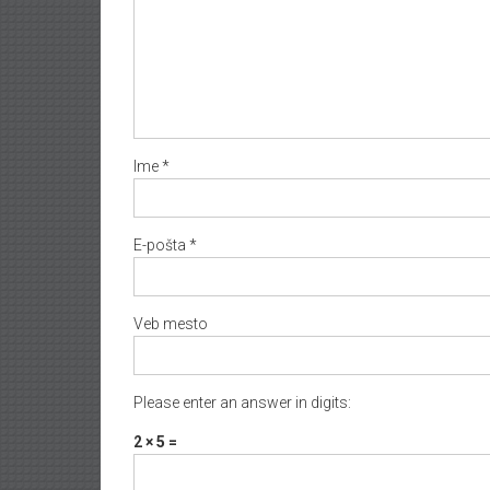
Ime
*
E-pošta
*
Veb mesto
Please enter an answer in digits:
2 × 5 =