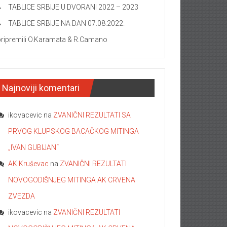
TABLICE SRBIJE U DVORANI 2022 – 2023
TABLICE SRBIJE NA DAN 07.08.2022.
pripremili O.Karamata & R.Camano
Najnoviji komentari
ikovacevic
na
ZVANIČNI REZULTATI SA
PRVOG KLUPSKOG BACAČKOG MITINGA
„IVAN GUBIJAN“
AK Kruševac
na
ZVANIČNI REZULTATI
NOVOGODIŠNJEG MITINGA AK CRVENA
ZVEZDA
ikovacevic
na
ZVANIČNI REZULTATI