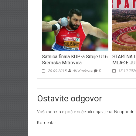
Satnica finala KUP-a Srbije U16
STARTNA L
Sremska Mitrovica
MLAĐE JU
20.09.2018.
AK Kruševac
0
15.10.202
Ostavite odgovor
Vaša adresa e-pošte neće biti objavljena.
Neophodna 
Komentar