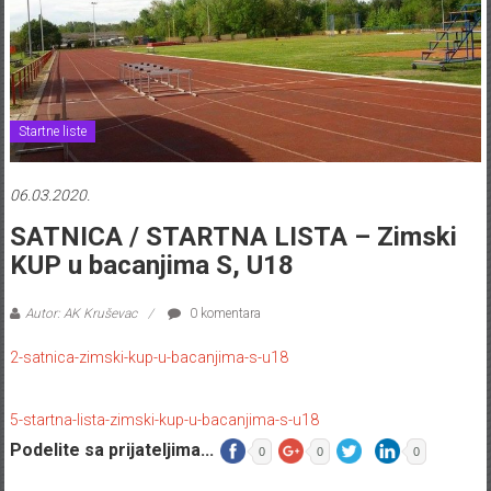
Startne liste
06.03.2020.
SATNICA / STARTNA LISTA – Zimski
KUP u bacanjima S, U18
Autor: AK Kruševac
0 komentara
2-satnica-zimski-kup-u-bacanjima-s-u18
5-startna-lista-zimski-kup-u-bacanjima-s-u18
Podelite sa prijateljima...
0
0
0