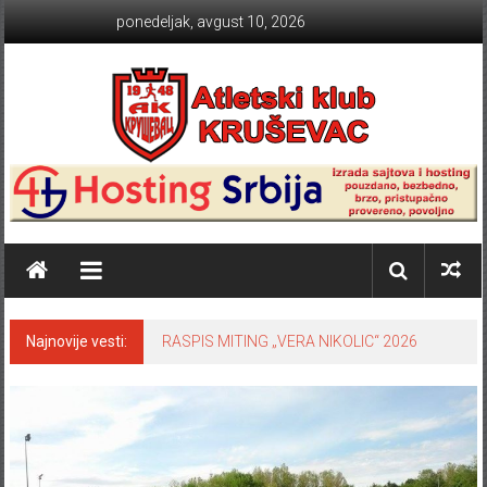
Skip to content
ponedeljak, avgust 10, 2026
Atletski klub KRUŠEVAC
Najnovije vesti:
RASPIS MITING „VERA NIKOLIC“ 2026