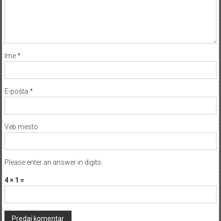
Ime
*
E-pošta
*
Veb mesto
Please enter an answer in digits:
4 × 1 =