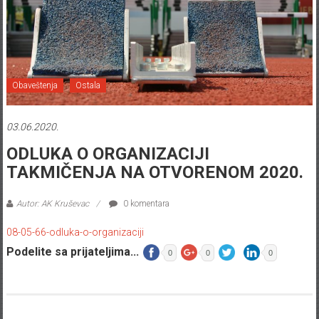
Obaveštenja
Ostala
03.06.2020.
ODLUKA O ORGANIZACIJI
TAKMIČENJA NA OTVORENOM 2020.
Autor: AK Kruševac
0 komentara
08-05-66-odluka-o-organizaciji
Podelite sa prijateljima...
0
0
0