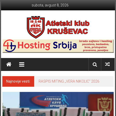
Skip to content
subota, avgust 8, 2026
Atletski klub KRUŠEVAC
Najnovije vesti:
RASPIS MITING „VERA NIKOLIC“ 2026