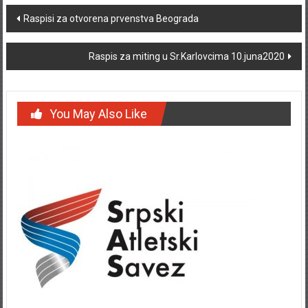
Post navigation
Raspisi za otvorena prvenstva Beograda
Raspis za miting u Sr.Karlovcima 10.juna2020
You May Also Like