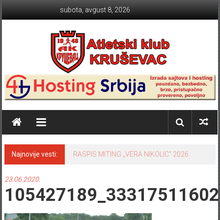
Skip to content
subota, avgust 8, 2026
Atletski klub KRUŠEVAC
Najnovije vesti:
TABLICE SRBIJE 2024 sezona na
otvorenom
23.06.2020.
105427189_33317511602