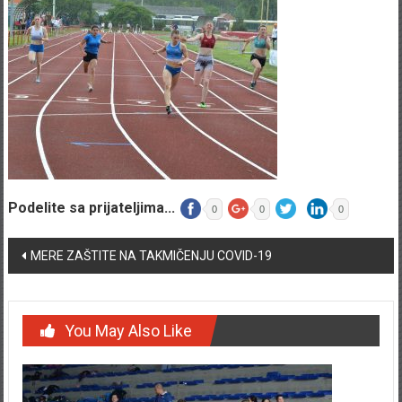
Podelite sa prijateljima...
0
0
0
Post navigation
MERE ZAŠTITE NA TAKMIČENJU COVID-19
You May Also Like