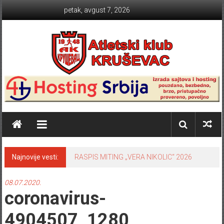
Skip to content
petak, avgust 7, 2026
Atletski klub KRUŠEVAC
Najnovije vesti:
RASPIS MITING „VERA NIKOLIC“ 2026
08.07.2020.
coronavirus-
4904507_1280