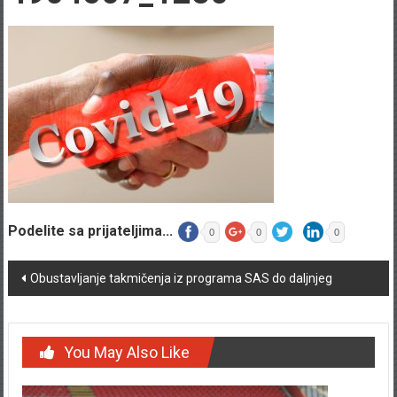
Podelite sa prijateljima...
0
0
0
Post navigation
Obustavljanje takmičenja iz programa SAS do daljnjeg
You May Also Like