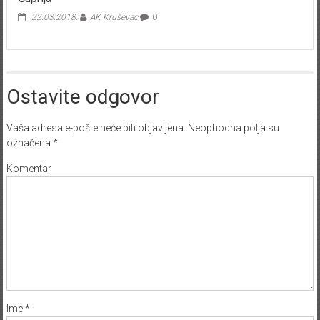
Ćuprija
22.03.2018.
AK Kruševac
0
Ostavite odgovor
Vaša adresa e-pošte neće biti objavljena.
Neophodna polja su
označena
*
Komentar
Ime
*