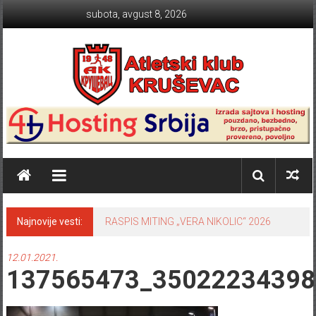
Skip to content
subota, avgust 8, 2026
Atletski klub KRUŠEVAC
Najnovije vesti:
TABLICE SRBIJE 2024 sezona na
otvorenom
12.01.2021.
137565473_35022234398