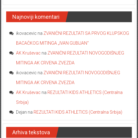
& R.Camano
Najnoviji komentari
ikovacevic
na
ZVANIČNI REZULTATI SA PRVOG KLUPSKOG
BACAČKOG MITINGA „IVAN GUBIJAN“
AK Kruševac
na
ZVANIČNI REZULTATI NOVOGODIŠNJEG
MITINGA AK CRVENA ZVEZDA
ikovacevic
na
ZVANIČNI REZULTATI NOVOGODIŠNJEG
MITINGA AK CRVENA ZVEZDA
AK Kruševac
na
REZULTATI KIDS ATHLETICS (Centralna
Srbija)
Dejan
na
REZULTATI KIDS ATHLETICS (Centralna Srbija)
Arhiva tekstova