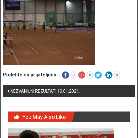
Podelite sa prijateljima...
0
0
0
Post navigation
NEZVANIČNI REZULTATI 10.01.2021.
You May Also Like