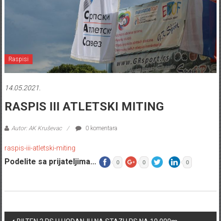
Raspisi
14.05.2021.
RASPIS III ATLETSKI MITING
Autor: AK Kruševac
0 komentara
raspis-iii-atletski-miting
Podelite sa prijateljima...
0
0
0
Post navigation