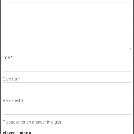
Ime
*
E-pošta
*
Veb mesto
Please enter an answer in digits:
eleven − nine =