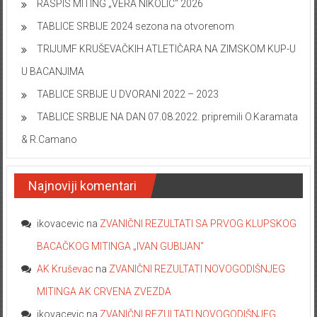
RASPIS MITING „VERA NIKOLIC“ 2026
TABLICE SRBIJE 2024 sezona na otvorenom
TRIJUMF KRUŠEVAČKIH ATLETIČARA NA ZIMSKOM KUP-U
U BACANJIMA
TABLICE SRBIJE U DVORANI 2022 – 2023
TABLICE SRBIJE NA DAN 07.08.2022. pripremili O.Karamata
& R.Camano
Najnoviji komentari
ikovacevic
na
ZVANIČNI REZULTATI SA PRVOG KLUPSKOG
BACAČKOG MITINGA „IVAN GUBIJAN“
AK Kruševac
na
ZVANIČNI REZULTATI NOVOGODIŠNJEG
MITINGA AK CRVENA ZVEZDA
ikovacevic
na
ZVANIČNI REZULTATI NOVOGODIŠNJEG