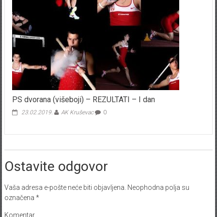
PS dvorana (višeboji) – REZULTATI – I dan
23.02.2019.
AK Kruševac
0
Ostavite odgovor
Vaša adresa e-pošte neće biti objavljena.
Neophodna polja su
označena
*
Komentar