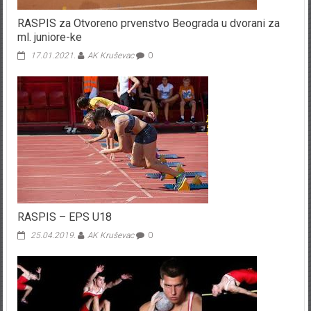
RASPIS za Otvoreno prvenstvo Beograda u dvorani za
ml. juniore-ke
17.01.2021.
AK Kruševac
0
RASPIS – EPS U18
25.04.2019.
AK Kruševac
0