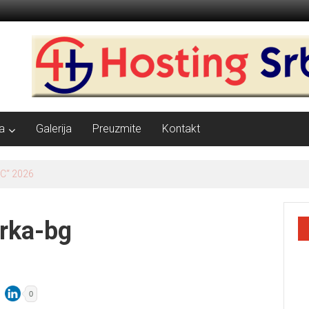
a
Galerija
Preuzmite
Kontakt
 na otvorenom
trka-bg
0