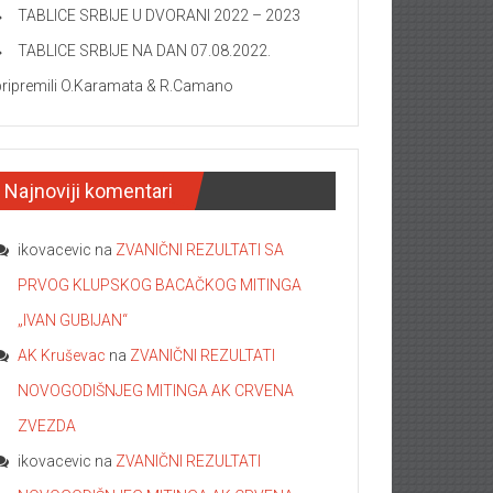
TABLICE SRBIJE U DVORANI 2022 – 2023
TABLICE SRBIJE NA DAN 07.08.2022.
pripremili O.Karamata & R.Camano
Najnoviji komentari
ikovacevic
na
ZVANIČNI REZULTATI SA
PRVOG KLUPSKOG BACAČKOG MITINGA
„IVAN GUBIJAN“
AK Kruševac
na
ZVANIČNI REZULTATI
NOVOGODIŠNJEG MITINGA AK CRVENA
ZVEZDA
ikovacevic
na
ZVANIČNI REZULTATI