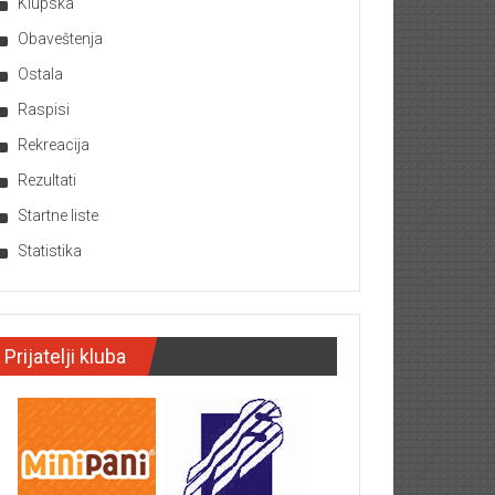
Klupska
Obaveštenja
Ostala
Raspisi
Rekreacija
Rezultati
Startne liste
Statistika
Prijatelji kluba