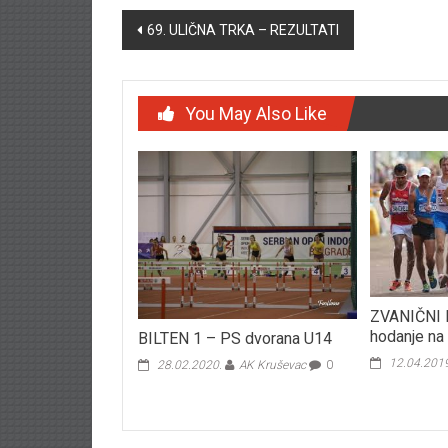
Post navigation
69. ULIČNA TRKA – REZULTATI
You May Also Like
ZVANIČNI 
hodanje na
BILTEN 1 – PS dvorana U14
12.04.201
28.02.2020.
AK Kruševac
0