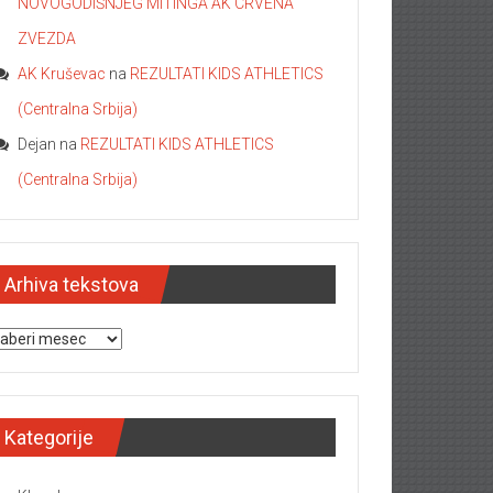
NOVOGODIŠNJEG MITINGA AK CRVENA
ZVEZDA
AK Kruševac
na
REZULTATI KIDS ATHLETICS
(Centralna Srbija)
Dejan
na
REZULTATI KIDS ATHLETICS
(Centralna Srbija)
Arhiva tekstova
hiva tekstova
Kategorije