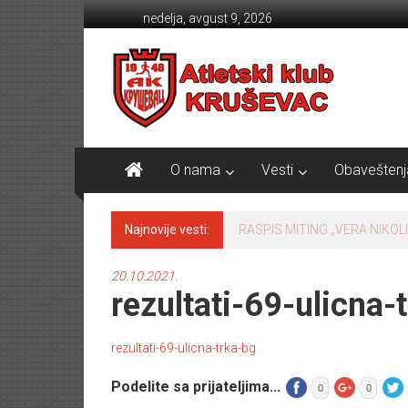
Skip to content
nedelja, avgust 9, 2026
Atletski klub KRUŠEVAC
O nama
Vesti
Obaveštenj
Najnovije vesti:
TABLICE SRBIJE 2024 sezona
20.10.2021.
rezultati-69-ulicna-
rezultati-69-ulicna-trka-bg
Podelite sa prijateljima...
0
0