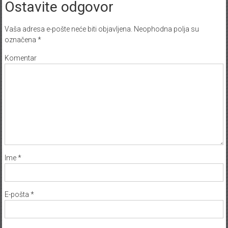
Ostavite odgovor
Vaša adresa e-pošte neće biti objavljena.
Neophodna polja su
označena
*
Komentar
Ime
*
E-pošta
*