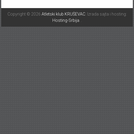
Copyright © 2026
Atletski klub KRUŠEVAC
. Izrada sajta i hosting:
Hosting-Srbija
.
.