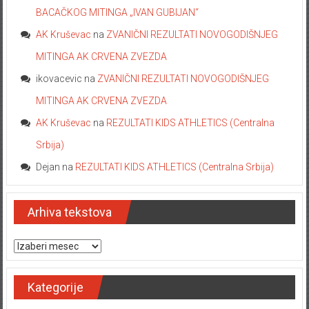
BACAČKOG MITINGA „IVAN GUBIJAN“
AK Kruševac
na
ZVANIČNI REZULTATI NOVOGODIŠNJEG
MITINGA AK CRVENA ZVEZDA
ikovacevic
na
ZVANIČNI REZULTATI NOVOGODIŠNJEG
MITINGA AK CRVENA ZVEZDA
AK Kruševac
na
REZULTATI KIDS ATHLETICS (Centralna
Srbija)
Dejan
na
REZULTATI KIDS ATHLETICS (Centralna Srbija)
Arhiva tekstova
Arhiva tekstova
Kategorije