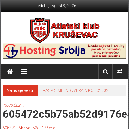
Skip to content
nedelja, avgust 9, 2026
Atletski klub KRUŠEVAC
Najnovije vesti:
RASPIS MITING „VERA NIKOLIC“ 2026
19.03.2021.
605472c5b75ab52d9176e
605472c5b75ab52d9176e4da