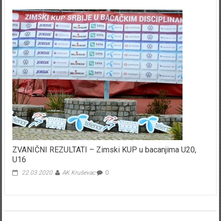
ZVANIČNI REZULTATI – Zimski KUP u bacanjima U20,
U16
22.03.2020.
AK Kruševac
0