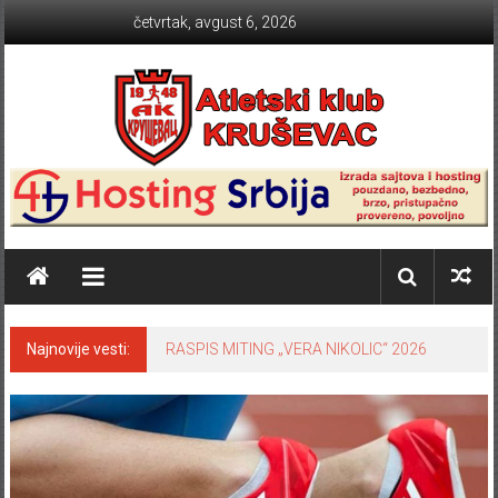
Skip to content
četvrtak, avgust 6, 2026
Atletski klub KRUŠEVAC
Najnovije vesti:
RASPIS MITING „VERA NIKOLIC“ 2026