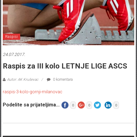
Raspisi
24.07.2017.
Raspis za III kolo LETNJE LIGE ASCS
Autor: AK Kruševac
0 komentara
raspis-3-kolo-gornji-milanovac
Podelite sa prijateljima...
0
0
0