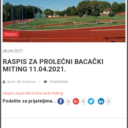
Raspisi
06.04.2021.
RASPIS ZA PROLEĆNI BACAČKI
MITING 11.04.2021.
Autor: AK Kruševac
0 komentara
raspis-za-prolecni-bacacki-miting
Podelite sa prijateljima...
0
0
0