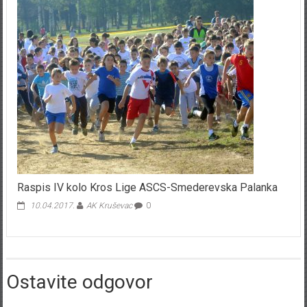
Raspis IV kolo Kros Lige ASCS-Smederevska Palanka
10.04.2017.
AK Kruševac
0
Ostavite odgovor