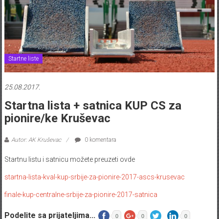
Startne liste
25.08.2017.
Startna lista + satnica KUP CS za
pionire/ke Kruševac
Autor: AK Kruševac
0 komentara
Startnu listu i satnicu možete preuzeti ovde
startna-lista-kval-kup-srbije-za-pionire-2017-ascs-krusevac
finale-kup-centralne-srbije-za-pionire-2017-satnica
Podelite sa prijateljima...
0
0
0