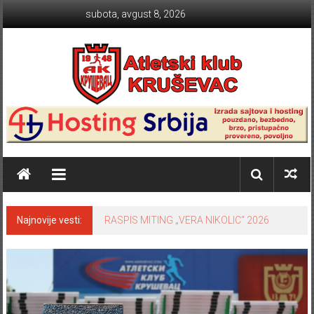
Skip to content
subota, avgust 8, 2026
Atletski klub KRUŠEVAC
Najnovije vesti:
RASPIS MITING „VERA NIKOLIC“ 2026