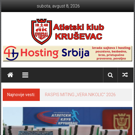
Skip to content
subota, avgust 8, 2026
Atletski klub KRUŠEVAC
Najnovije vesti:
RASPIS MITING „VERA NIKOLIC“ 2026