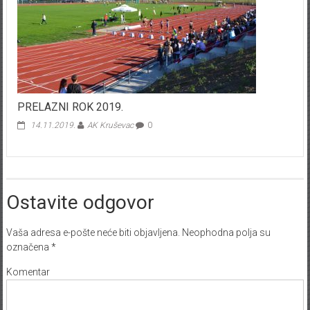
PRELAZNI ROK 2019.
14.11.2019.
AK Kruševac
0
Ostavite odgovor
Vaša adresa e-pošte neće biti objavljena.
Neophodna polja su
označena
*
Komentar