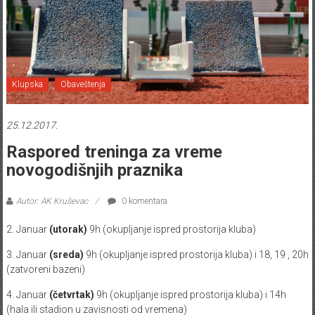
Klupska
Obaveštenja
25.12.2017.
Raspored treninga za vreme
novogodišnjih praznika
Autor: AK Kruševac
0 komentara
2. Januar
(utorak)
9h (okupljanje ispred prostorija kluba)
3. Januar
(sreda)
9h (okupljanje ispred prostorija kluba) i 18, 19 , 20h
(zatvoreni bazeni)
4. Januar
(četvrtak)
9h (okupljanje ispred prostorija kluba) i 14h
(hala ili stadion u zavisnosti od vremena)