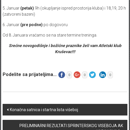
5. Januar
(petak)
9h (okupljanje ispred prostorija kluba) i 18,19, 20 h
(zatvoreni bazeni)
6. Januar
(pre podne)
po dogovoru
Od 8. Januara vraćamo se na stare termine treninga.
Srećne novogodišnje i božićne praznike želi vam Atletski klub
Kruševac!!!
Podelite sa prijateljima...
0
0
0
Post navigation
Konačna satnica i startna lista višeboj
PRELIMINARNI REZULTATI SPRINTERSKOG VISEBOJA AK