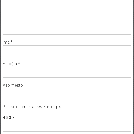
Ime
*
E-pošta
*
Veb mesto
Please enter an answer in digits:
4 × 3 =