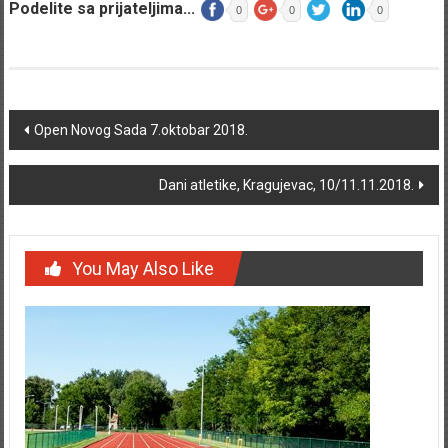
Podelite sa prijateljima...
0
0
0
Post navigation
Open Novog Sada 7.oktobar 2018.
Dani atletike, Kragujevac, 10/11.11.2018.
You May Also Like