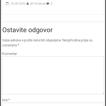
26.08.2020.
AK Kruševac
0
Ostavite odgovor
Vaša adresa e-pošte neće biti objavljena.
Neophodna polja su
označena
*
Komentar
Ime
*