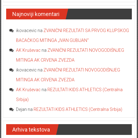
Najnoviji komentari
ikovacevic
na
ZVANIČNI REZULTATI SA PRVOG KLUPSKOG
BACAČKOG MITINGA „IVAN GUBIJAN“
AK Kruševac
na
ZVANIČNI REZULTATI NOVOGODIŠNJEG
MITINGA AK CRVENA ZVEZDA
ikovacevic
na
ZVANIČNI REZULTATI NOVOGODIŠNJEG
MITINGA AK CRVENA ZVEZDA
AK Kruševac
na
REZULTATI KIDS ATHLETICS (Centralna
Srbija)
Dejan
na
REZULTATI KIDS ATHLETICS (Centralna Srbija)
Arhiva tekstova