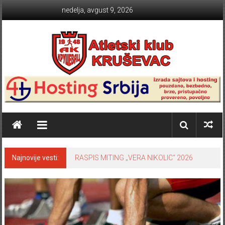
Skip to content
nedelja, avgust 9, 2026
Atletski klub KRUŠEVAC
Najnovije vesti:
RASPIS MITING „VERA NIKOLIC“ 2026