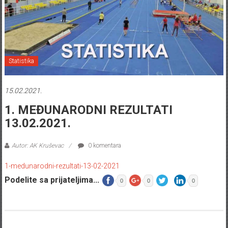
Statistika
15.02.2021.
1. MEĐUNARODNI REZULTATI
13.02.2021.
Autor: AK Kruševac
0 komentara
1-medunarodni-rezultati-13-02-2021
Podelite sa prijateljima...
0
0
0