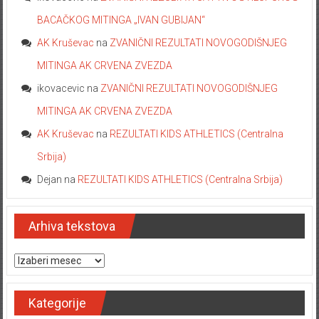
BACAČKOG MITINGA „IVAN GUBIJAN“
AK Kruševac
na
ZVANIČNI REZULTATI NOVOGODIŠNJEG
MITINGA AK CRVENA ZVEZDA
ikovacevic
na
ZVANIČNI REZULTATI NOVOGODIŠNJEG
MITINGA AK CRVENA ZVEZDA
AK Kruševac
na
REZULTATI KIDS ATHLETICS (Centralna
Srbija)
Dejan
na
REZULTATI KIDS ATHLETICS (Centralna Srbija)
Arhiva tekstova
Arhiva tekstova
Kategorije