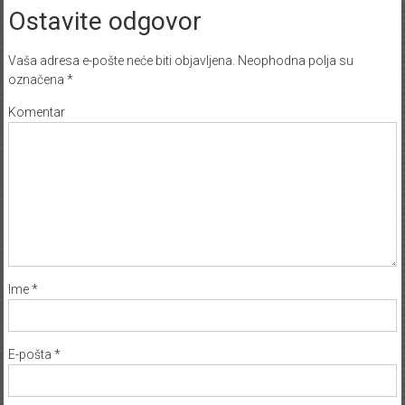
Ostavite odgovor
Vaša adresa e-pošte neće biti objavljena.
Neophodna polja su
označena
*
Komentar
Ime
*
E-pošta
*