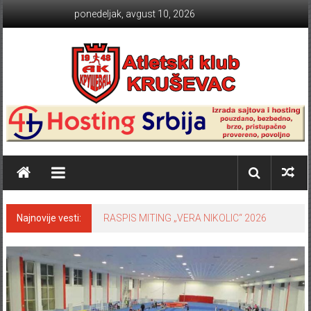
Skip to content
ponedeljak, avgust 10, 2026
Atletski klub KRUŠEVAC
Najnovije vesti:
RASPIS MITING „VERA NIKOLIC“ 2026