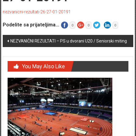
nezvanicni-rezultati-26-27-01-20191
Podelite sa prijateljima...
0
0
0
Post navigation
NEZVANIČNI REZULTATI – PS u dvorani U20 / Seniorski miting
You May Also Like