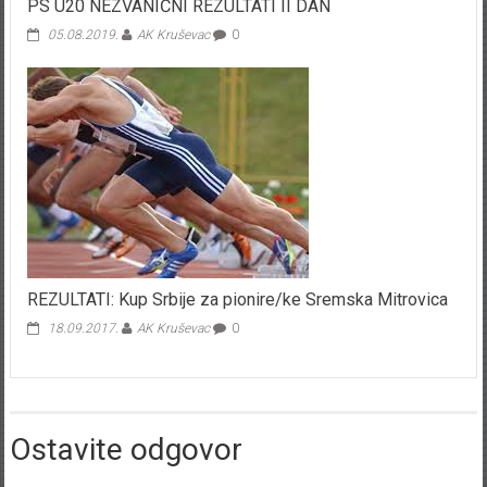
PS U20 NEZVANIČNI REZULTATI II DAN
05.08.2019.
AK Kruševac
0
REZULTATI: Kup Srbije za pionire/ke Sremska Mitrovica
18.09.2017.
AK Kruševac
0
Ostavite odgovor