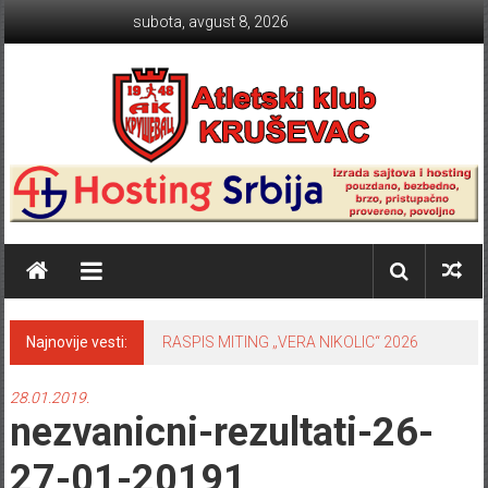
Skip to content
subota, avgust 8, 2026
Atletski klub KRUŠEVAC
Najnovije vesti:
RASPIS MITING „VERA NIKOLIC“ 2026
28.01.2019.
nezvanicni-rezultati-26-
27-01-20191