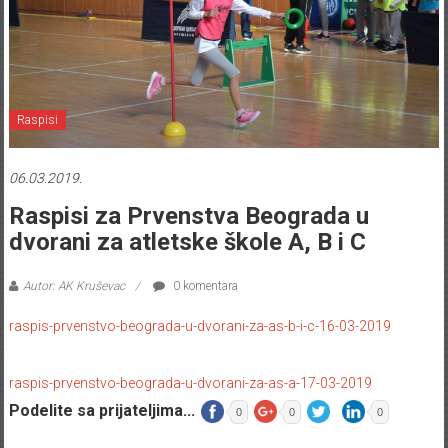
Raspisi
06.03.2019.
Raspisi za Prvenstva Beograda u
dvorani za atletske škole A, B i C
Autor: AK Kruševac
0 komentara
raspis-prvenstvo-beograda-u-dvorani-za-as-b-i-c-16-03-2019
raspis-prvenstvo-beograda-u-dvorani-za-as-a-17-03-2019
Podelite sa prijateljima...
0
0
0