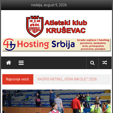
Skip to content
nedelja, avgust 9, 2026
Atletski klub KRUŠEVAC
Najnovije vesti:
RASPIS MITING „VERA NIKOLIC“ 2026