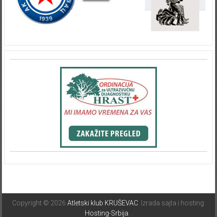
Copyright © 2026
Atletski klub KRUŠEVAC
. Izrada sajta i hosting:
Hosting-Srbija
.
.