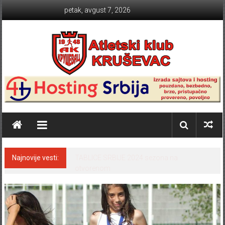
Skip to content
petak, avgust 7, 2026
Atletski klub KRUŠEVAC
Najnovije vesti:
TABLICE SRBIJE 2024 sezona na
otvorenom