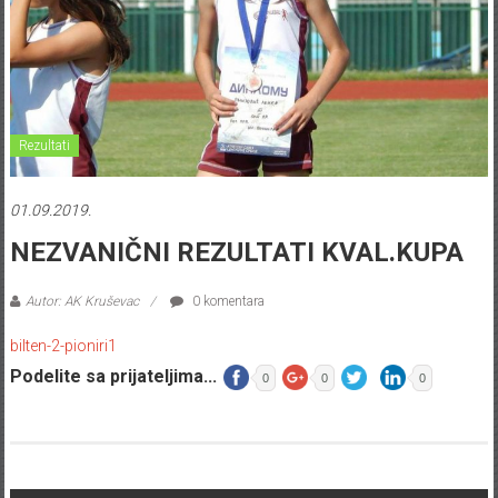
Rezultati
01.09.2019.
NEZVANIČNI REZULTATI KVAL.KUPA
Autor: AK Kruševac
0 komentara
bilten-2-pioniri1
Podelite sa prijateljima...
0
0
0