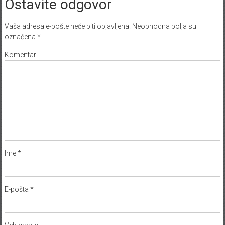
Ostavite odgovor
Vaša adresa e-pošte neće biti objavljena.
Neophodna polja su
označena
*
Komentar
Ime
*
E-pošta
*