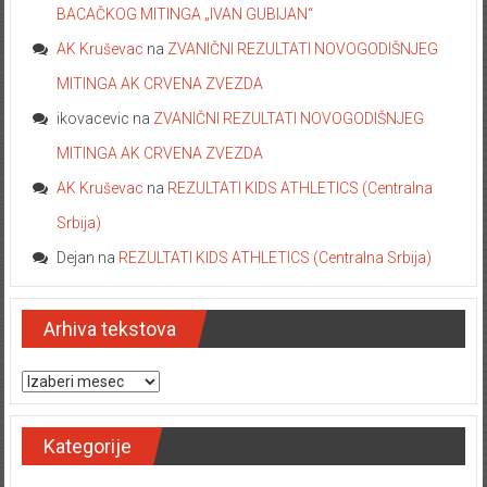
BACAČKOG MITINGA „IVAN GUBIJAN“
AK Kruševac
na
ZVANIČNI REZULTATI NOVOGODIŠNJEG
MITINGA AK CRVENA ZVEZDA
ikovacevic
na
ZVANIČNI REZULTATI NOVOGODIŠNJEG
MITINGA AK CRVENA ZVEZDA
AK Kruševac
na
REZULTATI KIDS ATHLETICS (Centralna
Srbija)
Dejan
na
REZULTATI KIDS ATHLETICS (Centralna Srbija)
Arhiva tekstova
Arhiva tekstova
Kategorije