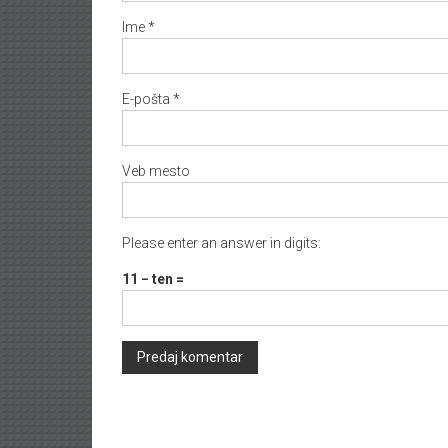
Ime
*
E-pošta
*
Veb mesto
Please enter an answer in digits:
11 − ten =