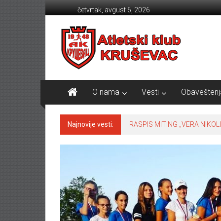
Skip to content
četvrtak, avgust 6, 2026
Atletski klub KRUŠEVAC
O nama
Vesti
Obaveštenj
Najnovije vesti:
RASPIS MITING „VERA NIKOLI