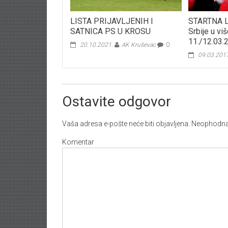
LISTA PRIJAVLJENIH I
STARTNA L
SATNICA PS U KROSU
Srbije u vi
11./12.03.
20.10.2021.
AK Kruševac
0
09.03.201
Ostavite odgovor
Vaša adresa e-pošte neće biti objavljena.
Neophodna 
Komentar