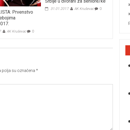
Srbije u dvorani za seniore/ke
31.01.2017.
AK Kruševac
0
ISTA: Prvenstvo
šebojima
2017.
7.
AK Kruševac
0
polja su označena
*