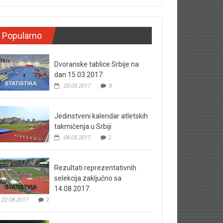
Popularno
Dvoranske tablice Srbije na
dan 15.03.2017.
20.03.2017.
3
Jedinstveni kalendar atletskih
takmičenja u Srbiji
08.03.2017.
2
Rezultati reprezentativnih
selekcija zaključno sa
14.08.2017.
22.08.2017.
2