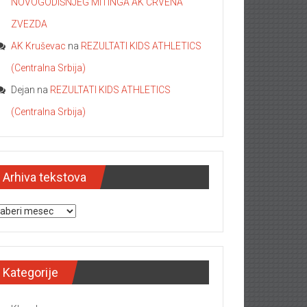
NOVOGODIŠNJEG MITINGA AK CRVENA
ZVEZDA
AK Kruševac
na
REZULTATI KIDS ATHLETICS
(Centralna Srbija)
Dejan
na
REZULTATI KIDS ATHLETICS
(Centralna Srbija)
Arhiva tekstova
hiva tekstova
Kategorije