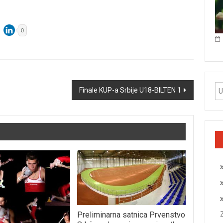
0
Finale KUP-a Srbije U18-BILTEN 1
Preliminarna satnica Prvenstvo