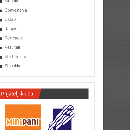
Klupska
Obaveštenja
Ostala
Raspisi
Rekreacija
Rezultati
Startne liste
Statistika
Prijatelji kluba