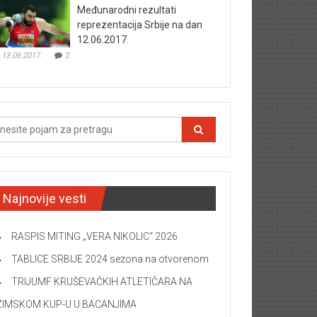
Međunarodni rezultati
reprezentacija Srbije na dan
12.06.2017.
13.06.2017.
2
Najnovije vesti
RASPIS MITING „VERA NIKOLIC“ 2026
TABLICE SRBIJE 2024 sezona na otvorenom
TRIJUMF KRUŠEVAČKIH ATLETIČARA NA
ZIMSKOM KUP-U U BACANJIMA