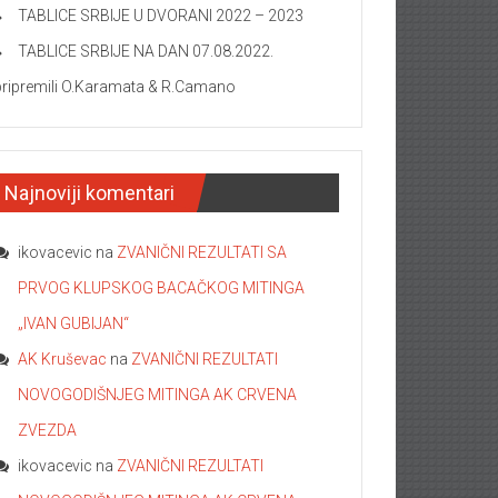
TABLICE SRBIJE U DVORANI 2022 – 2023
TABLICE SRBIJE NA DAN 07.08.2022.
pripremili O.Karamata & R.Camano
Najnoviji komentari
ikovacevic
na
ZVANIČNI REZULTATI SA
PRVOG KLUPSKOG BACAČKOG MITINGA
„IVAN GUBIJAN“
AK Kruševac
na
ZVANIČNI REZULTATI
NOVOGODIŠNJEG MITINGA AK CRVENA
ZVEZDA
ikovacevic
na
ZVANIČNI REZULTATI