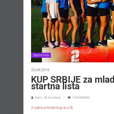
Startne liste
05.09.2019.
KUP SRBIJE za mladj
startna lista
Autor: AK Kruševac
0 komentara
2-satnica-finale-kup-a-u18