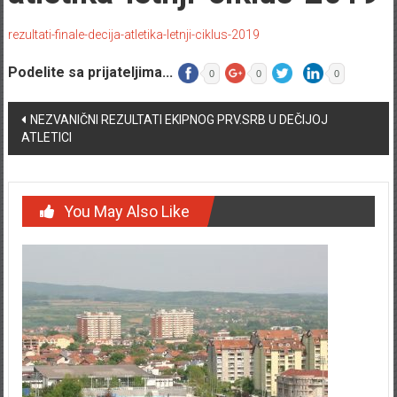
rezultati-finale-decija-atletika-letnji-ciklus-2019
Podelite sa prijateljima...
0
0
0
Post navigation
NEZVANIČNI REZULTATI EKIPNOG PRV.SRB U DEČIJOJ
ATLETICI
You May Also Like