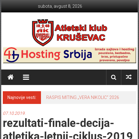
Skip to content
subota, avgust 8, 2026
Atletski klub KRUŠEVAC
Najnovije vesti:
RASPIS MITING „VERA NIKOLIC“ 2026
07.10.2019.
rezultati-finale-decija-
atletika-letnji-ciklus-2019