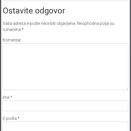
Ostavite odgovor
Vaša adresa e-pošte neće biti objavljena.
Neophodna polja su
označena
*
Komentar
Ime
*
E-pošta
*