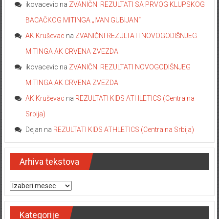
ikovacevic
na
ZVANIČNI REZULTATI SA PRVOG KLUPSKOG
BACAČKOG MITINGA „IVAN GUBIJAN“
AK Kruševac
na
ZVANIČNI REZULTATI NOVOGODIŠNJEG
MITINGA AK CRVENA ZVEZDA
ikovacevic
na
ZVANIČNI REZULTATI NOVOGODIŠNJEG
MITINGA AK CRVENA ZVEZDA
AK Kruševac
na
REZULTATI KIDS ATHLETICS (Centralna
Srbija)
Dejan
na
REZULTATI KIDS ATHLETICS (Centralna Srbija)
Arhiva tekstova
Arhiva tekstova
Kategorije