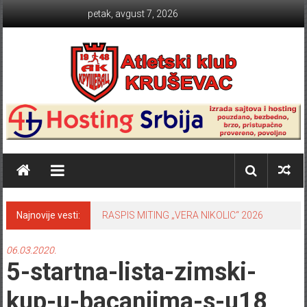
Skip to content
petak, avgust 7, 2026
Atletski klub KRUŠEVAC
Najnovije vesti:
RASPIS MITING „VERA NIKOLIC“ 2026
06.03.2020.
5-startna-lista-zimski-
kup-u-bacanjima-s-u18