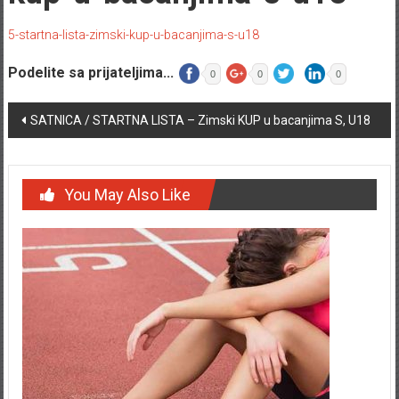
5-startna-lista-zimski-kup-u-bacanjima-s-u18
Podelite sa prijateljima...
0
0
0
Post navigation
SATNICA / STARTNA LISTA – Zimski KUP u bacanjima S, U18
You May Also Like