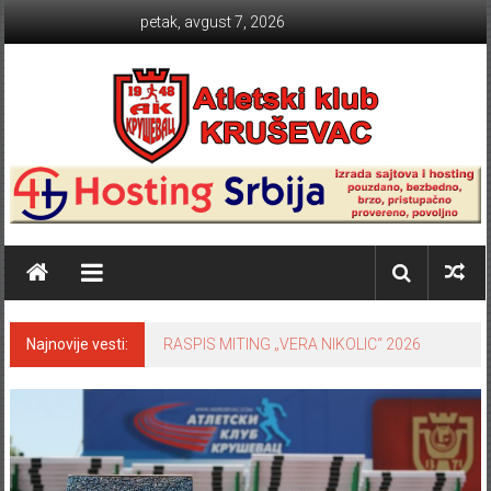
Skip to content
petak, avgust 7, 2026
Atletski klub KRUŠEVAC
Najnovije vesti:
RASPIS MITING „VERA NIKOLIC“ 2026