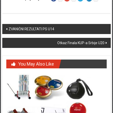
Post navigation
ZVANIČNI REZULTATI PS U14
Otkaz Finala KUP-a Srbije U20
You May Also Like