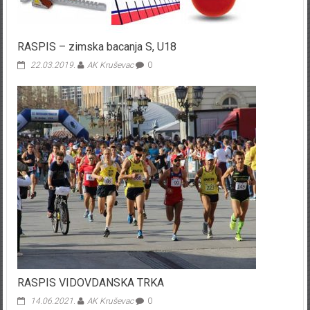
RASPIS – zimska bacanja S, U18
22.03.2019.
AK Kruševac
0
RASPIS VIDOVDANSKA TRKA
14.06.2021.
AK Kruševac
0