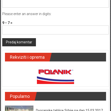
Please enter an answer in digits:
9 − 7 =
Rekviziti i oprema
Popularno
Dvoranske tablice Srbije na dan 15.03.2017.