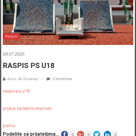
Raspisi
03.07.2020.
RASPIS PS U18
Autor: AK Kruševac
0 komentara
raspis-ps-u18
prijava-za-takmicenje-sas
pismo
Podelite sa prijateljima...
0
0
0