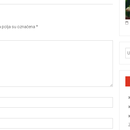
polja su označena
*