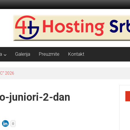
a
Galerija
Preuzmite
Kontakt
C“ 2026
o-juniori-2-dan
0