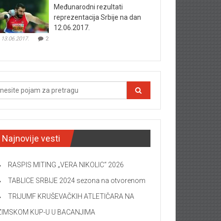
Međunarodni rezultati
reprezentacija Srbije na dan
12.06.2017.
13.06.2017.
2
Najnovije vesti
RASPIS MITING „VERA NIKOLIC“ 2026
TABLICE SRBIJE 2024 sezona na otvorenom
TRIJUMF KRUŠEVAČKIH ATLETIČARA NA
ZIMSKOM KUP-U U BACANJIMA