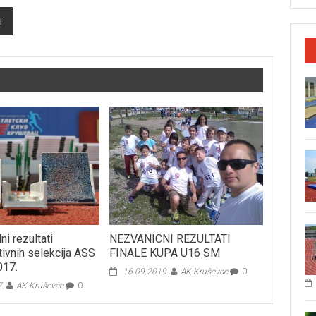
i
i rezultati
NEZVANICNI REZULTATI
tivnih selekcija ASS
FINALE KUPA U16 SM
017.
16.09.2019.
AK Kruševac
0
7.
AK Kruševac
0