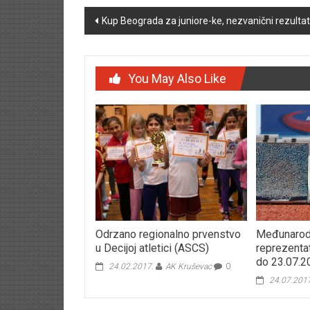
Post navigation
Kup Beograda za juniore-ke, nezvanični rezultat
You May Also Like
Odrzano regionalno prvenstvo
Međunarodn
u Decijoj atletici (ASCS)
reprezenta
do 23.07.2
24.02.2017.
AK Kruševac
0
24.07.201