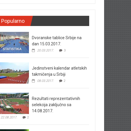
Popularno
Dvoranske tablice Srbije na
dan 15.03.2017.
20.03.2017.
3
Jedinstveni kalendar atletskih
takmičenja u Srbiji
08.03.2017.
2
Rezultati reprezentativnih
selekcija zaključno sa
14.08.2017.
22.08.2017.
2