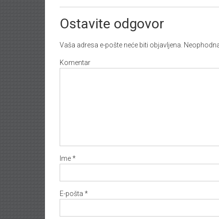
Ostavite odgovor
Vaša adresa e-pošte neće biti objavljena.
Neophodna 
Komentar
Ime
*
E-pošta
*