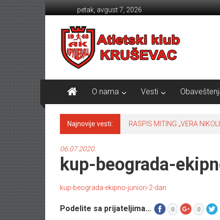
Skip to content
petak, avgust 7, 2026
Atletski klub KRUŠEVAC
O nama
Vesti
Obaveštenj
Najnovije vesti:
RASPIS MITING „VERA NIKOLI
06.07.2020.
kup-beograda-ekipn
kup-beograda-ekipno-juniori-2-dan
Podelite sa prijateljima...
0
0