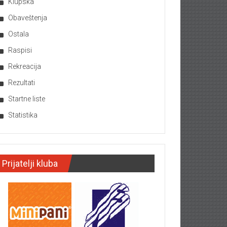
Klupska
Obaveštenja
Ostala
Raspisi
Rekreacija
Rezultati
Startne liste
Statistika
Prijatelji kluba