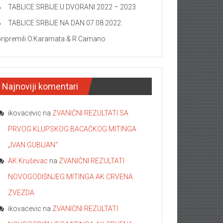
TABLICE SRBIJE U DVORANI 2022 – 2023
TABLICE SRBIJE NA DAN 07.08.2022.
pripremili O.Karamata & R.Camano
Najnoviji komentari
ikovacevic
na
ZVANIČNI REZULTATI SA
PRVOG KLUPSKOG BACAČKOG MITINGA
„IVAN GUBIJAN“
AK Kruševac
na
ZVANIČNI REZULTATI
NOVOGODIŠNJEG MITINGA AK CRVENA
ZVEZDA
ikovacevic
na
ZVANIČNI REZULTATI