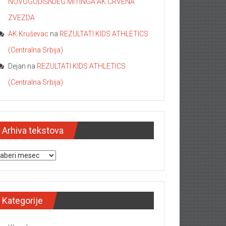
NOVOGODIŠNJEG MITINGA AK CRVENA
ZVEZDA
AK Kruševac
na
REZULTATI KIDS ATHLETICS
(Centralna Srbija)
Dejan
na
REZULTATI KIDS ATHLETICS
(Centralna Srbija)
Arhiva tekstova
hiva tekstova
Kategorije