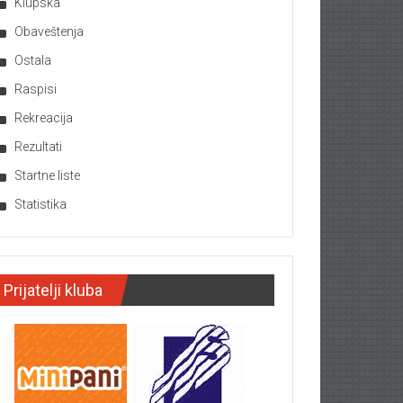
Klupska
Obaveštenja
Ostala
Raspisi
Rekreacija
Rezultati
Startne liste
Statistika
Prijatelji kluba