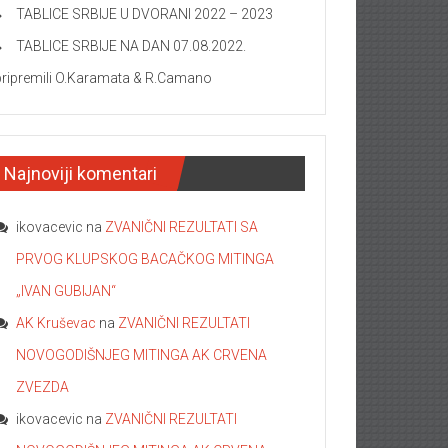
TABLICE SRBIJE U DVORANI 2022 – 2023
TABLICE SRBIJE NA DAN 07.08.2022.
pripremili O.Karamata & R.Camano
Najnoviji komentari
ikovacevic
na
ZVANIČNI REZULTATI SA
PRVOG KLUPSKOG BACAČKOG MITINGA
„IVAN GUBIJAN“
AK Kruševac
na
ZVANIČNI REZULTATI
NOVOGODIŠNJEG MITINGA AK CRVENA
ZVEZDA
ikovacevic
na
ZVANIČNI REZULTATI