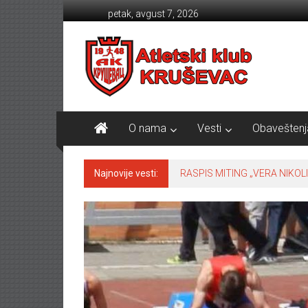
Skip to content
petak, avgust 7, 2026
Atletski klub KRUŠEVAC
O nama
Vesti
Obaveštenj
Najnovije vesti:
RASPIS MITING „VERA NIKOLI