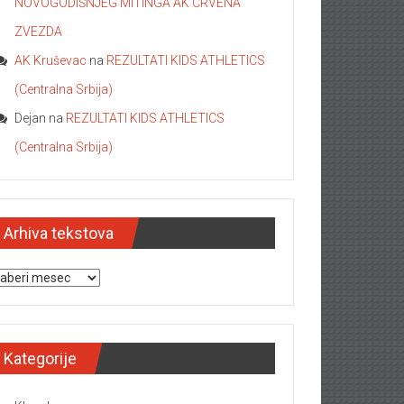
NOVOGODIŠNJEG MITINGA AK CRVENA
ZVEZDA
AK Kruševac
na
REZULTATI KIDS ATHLETICS
(Centralna Srbija)
Dejan
na
REZULTATI KIDS ATHLETICS
(Centralna Srbija)
Arhiva tekstova
hiva tekstova
Kategorije