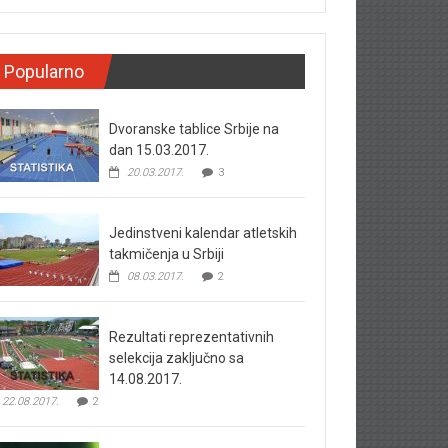
Popularno
Dvoranske tablice Srbije na
dan 15.03.2017.
20.03.2017.
3
Jedinstveni kalendar atletskih
takmičenja u Srbiji
08.03.2017.
2
Rezultati reprezentativnih
selekcija zaključno sa
14.08.2017.
22.08.2017.
2