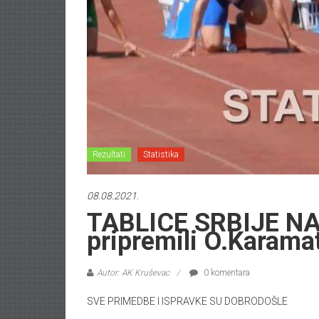
Rezultati
Statistika
08.08.2021.
TABLICE SRBIJE NA
pripremili O.Karam
Autor: AK Kruševac
0 komentara
SVE PRIMEDBE I ISPRAVKE SU DOBRODOŠLE