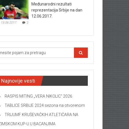
Međunarodni rezultati
reprezentacija Srbije na dan
12.06.2017.
13.06.2017.
2
Najnovije vesti
RASPIS MITING „VERA NIKOLIC“ 2026
TABLICE SRBIJE 2024 sezona na otvorenom
TRIJUMF KRUŠEVAČKIH ATLETIČARA NA
ZIMSKOM KUP-U U BACANJIMA