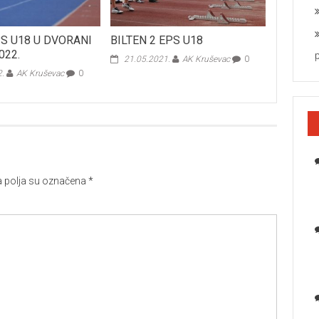
PS U18 U DVORANI
BILTEN 2 EPS U18
022.
21.05.2021.
AK Kruševac
0
2.
AK Kruševac
0
polja su označena
*