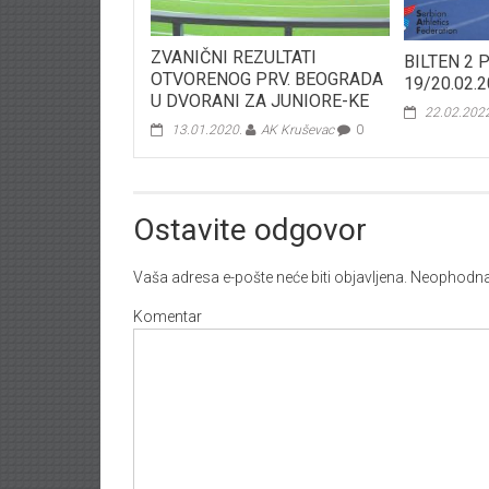
ZVANIČNI REZULTATI
BILTEN 2 
OTVORENOG PRV. BEOGRADA
19/20.02.2
U DVORANI ZA JUNIORE-KE
22.02.202
13.01.2020.
AK Kruševac
0
Ostavite odgovor
Vaša adresa e-pošte neće biti objavljena.
Neophodna 
Komentar