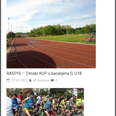
RASPIS – Zimski KUP u bacanjima S, U18
27.02.2020.
AK Kruševac
0