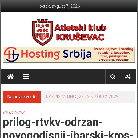
Skip to content
petak, avgust 7, 2026
Atletski klub KRUŠEVAC
Najnovije vesti:
RASPIS MITING „VERA NIKOLIC“ 2026
03.01.2022.
prilog-rtvkv-odrzan-
novogodisnji-ibarski-kros-