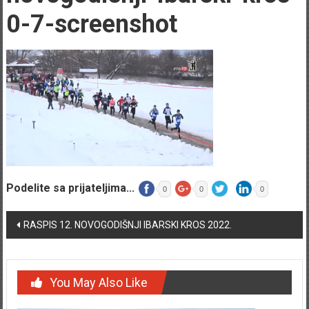
0-7-screenshot
Podelite sa prijateljima...
0
0
0
Post navigation
RASPIS 12. NOVOGODIŠNJI IBARSKI KROS 2022.
You May Also Like