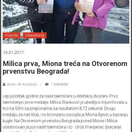
Klupska
Obaveštenja
16.01.2017.
Milica prva, Miona treća na Otvorenom
prvenstvu Beograda!
Autor: AK Kruševac
1 komentar
Lep početak godine za naše takmičare u Atletskoj dvorani. Prvo
takmičenje i prve medalje. Milica Slavković je ubedljivo trijumfovala u
trci na 50m sa preponama sa rezultatom 8,72 sekundi. Drugu
medalju za naš klub, i to bronzanu osvojila je Miona Ilijević u bacanju
kugle. Na Otvorenom prvenstvu Beograda pored Mione i Milice
učestvovalo je još naših takmičara i to : Uroš Vranjanac (bacanje