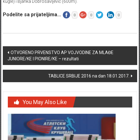
kugle) i Bjanka Dobrosavljević (600m).
Podelite sa prijateljima...
0
0
0
Post navigation
OTVORENO PRVENSTVO AP VOJVODINE ZA MLAĐE
JUNIORE/KE I PIONIRE/KE – rezultati
TABLICE SRBIJE 2016 na dan 18.01.2017.
You May Also Like