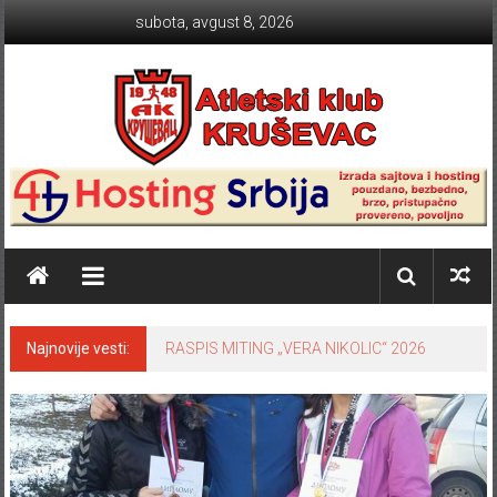
Skip to content
subota, avgust 8, 2026
Atletski klub KRUŠEVAC
Najnovije vesti:
RASPIS MITING „VERA NIKOLIC“ 2026