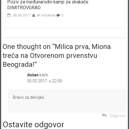
Poziv za međunarodni kamp za skakače
DIMITROVGRAD
06.06.2017.
AK Kruševac
0
One thought on “
Milica prva, Miona
treća na Otvorenom prvenstvu
Beograda!
”
dušan
kaže:
05.02.2017. u 22:00
Bravo za devojke.
Odgovori
Ostavite odgovor