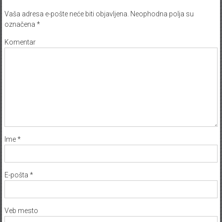
Vaša adresa e-pošte neće biti objavljena.
Neophodna polja su
označena
*
Komentar
Ime
*
E-pošta
*
Veb mesto