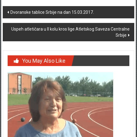
Post navigation
Dvoranske tablice Srbije na dan 15.03.2017.
Uspeh atletičara u II kolu kros lige Atletskog Saveza Centralne
Srbije
You May Also Like