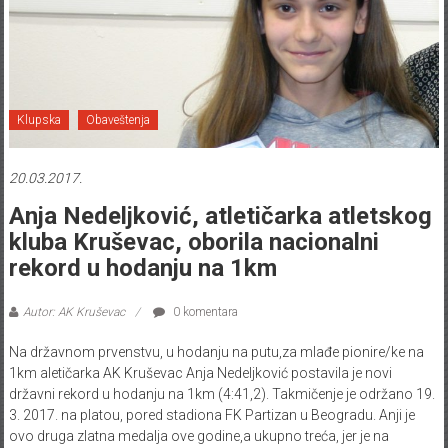
Klupska
Obaveštenja
20.03.2017.
Anja Nedeljković, atletičarka atletskog
kluba Kruševac, oborila nacionalni
rekord u hodanju na 1km
Autor: AK Kruševac
0 komentara
Na državnom prvenstvu, u hodanju na putu,za mlađe pionire/ke na
1km aletičarka AK Kruševac Anja Nedeljković postavila je novi
državni rekord u hodanju na 1km (4:41,2). Takmičenje je održano 19.
3. 2017. na platou, pored stadiona FK Partizan u Beogradu. Anji je
ovo druga zlatna medalja ove godine,a ukupno treća, jer je na