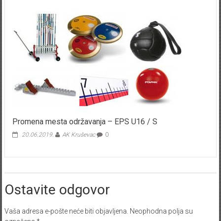
Promena mesta održavanja – EPS U16 / S
20.06.2019.
AK Kruševac
0
Ostavite odgovor
Vaša adresa e-pošte neće biti objavljena.
Neophodna polja su