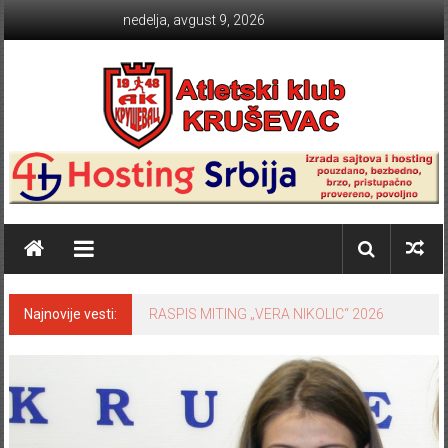
Skip to content
nedelja, avgust 9, 2026
Atletski klub KRUŠEVAC
Najnovije vesti:
RASPIS MITING „VERA NIKOLIC“ 2026