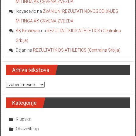
MITINGA AK CRVENA ZVEZDA
ikovacevic
na
ZVANIČNI REZULTATI NOVOGODIŠNJEG
MITINGA AK CRVENA ZVEZDA
AK Kruševac
na
REZULTATI KIDS ATHLETICS (Centralna
Srbija)
Dejan
na
REZULTATI KIDS ATHLETICS (Centralna Srbija)
Arhiva tekstova
Arhiva tekstova
Kategorije
Klupska
Obaveštenja