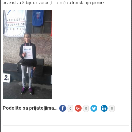
prvenstvu Srbije u dvorani,bila treća u trci starijih pionirki.
Podelite sa prijateljima...
0
0
0