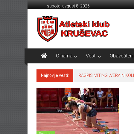
Skip to content
subota, avgust 8, 2026
Atletski klub KRUŠEVAC
O nama
Vesti
Obaveštenj
Najnovije vesti:
RASPIS MITING „VERA NIKOLI