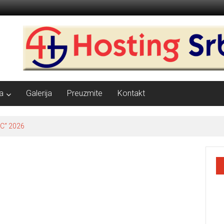
a
Galerija
Preuzmite
Kontakt
C“ 2026