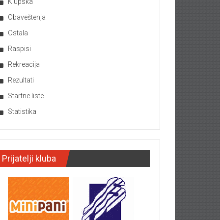
Klupska
Obaveštenja
Ostala
Raspisi
Rekreacija
Rezultati
Startne liste
Statistika
Prijatelji kluba