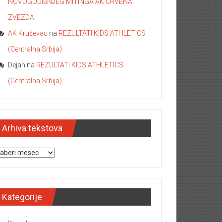
NOVOGODIŠNJEG MITINGA AK CRVENA
ZVEZDA
AK Kruševac
na
REZULTATI KIDS ATHLETICS
(Centralna Srbija)
Dejan
na
REZULTATI KIDS ATHLETICS
(Centralna Srbija)
Arhiva tekstova
hiva tekstova
Kategorije