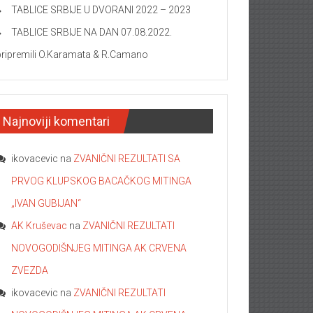
TABLICE SRBIJE U DVORANI 2022 – 2023
TABLICE SRBIJE NA DAN 07.08.2022.
pripremili O.Karamata & R.Camano
Najnoviji komentari
ikovacevic
na
ZVANIČNI REZULTATI SA
PRVOG KLUPSKOG BACAČKOG MITINGA
„IVAN GUBIJAN“
AK Kruševac
na
ZVANIČNI REZULTATI
NOVOGODIŠNJEG MITINGA AK CRVENA
ZVEZDA
ikovacevic
na
ZVANIČNI REZULTATI