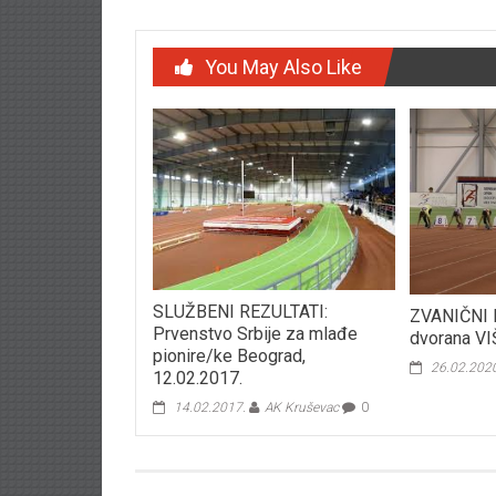
You May Also Like
SLUŽBENI REZULTATI:
ZVANIČNI 
Prvenstvo Srbije za mlađe
dvorana V
pionire/ke Beograd,
26.02.202
12.02.2017.
14.02.2017.
AK Kruševac
0