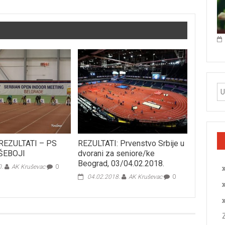
REZULTATI – PS
REZULTATI: Prvenstvo Srbije u
IŠEBOJI
dvorani za seniore/ke
Beograd, 03/04.02.2018.
0.
AK Kruševac
0
04.02.2018.
AK Kruševac
0