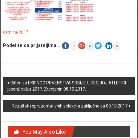
satnica-2017
Podelite sa prijateljima...
0
0
0
Post navigation
Bilten sa EKIPNOG PRVENSTVA SRBIJE U DECIJOJ ATLETICI-
jesenji ciklus 2017. Zrenjanin 08.10.2017.
Rezultati reprezentativnih selekcija zaključno sa 09.10.2017
You May Also Like