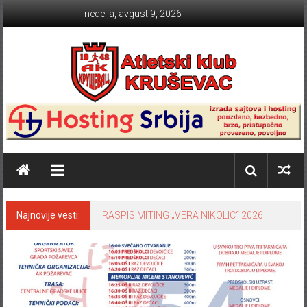
Skip to content
nedelja, avgust 9, 2026
Atletski klub KRUŠEVAC
Najnovije vesti:
RASPIS MITING „VERA NIKOLIC“ 2026