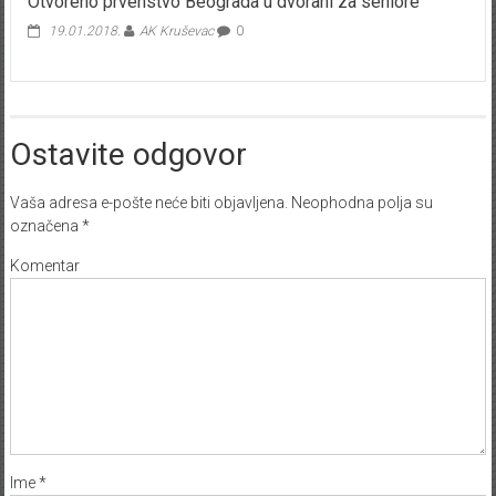
Otvoreno prvenstvo Beograda u dvorani za seniore
19.01.2018.
AK Kruševac
0
Ostavite odgovor
Vaša adresa e-pošte neće biti objavljena.
Neophodna polja su
označena
*
Komentar
Ime
*