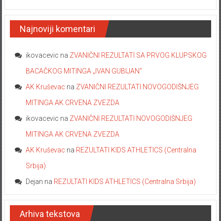
Najnoviji komentari
ikovacevic
na
ZVANIČNI REZULTATI SA PRVOG KLUPSKOG
BACAČKOG MITINGA „IVAN GUBIJAN“
AK Kruševac
na
ZVANIČNI REZULTATI NOVOGODIŠNJEG
MITINGA AK CRVENA ZVEZDA
ikovacevic
na
ZVANIČNI REZULTATI NOVOGODIŠNJEG
MITINGA AK CRVENA ZVEZDA
AK Kruševac
na
REZULTATI KIDS ATHLETICS (Centralna
Srbija)
Dejan
na
REZULTATI KIDS ATHLETICS (Centralna Srbija)
Arhiva tekstova