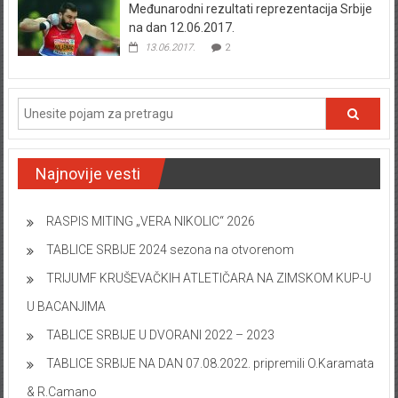
Međunarodni rezultati reprezentacija Srbije
na dan 12.06.2017.
13.06.2017.
2
Najnovije vesti
RASPIS MITING „VERA NIKOLIC“ 2026
TABLICE SRBIJE 2024 sezona na otvorenom
TRIJUMF KRUŠEVAČKIH ATLETIČARA NA ZIMSKOM KUP-U
U BACANJIMA
TABLICE SRBIJE U DVORANI 2022 – 2023
TABLICE SRBIJE NA DAN 07.08.2022. pripremili O.Karamata
& R.Camano