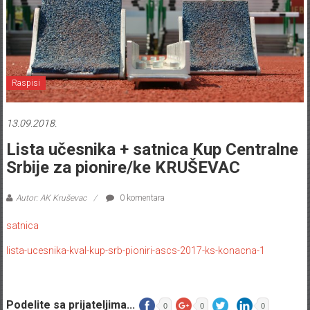
Raspisi
13.09.2018.
Lista učesnika + satnica Kup Centralne
Srbije za pionire/ke KRUŠEVAC
Autor: AK Kruševac
0 komentara
satnica
lista-ucesnika-kval-kup-srb-pioniri-ascs-2017-ks-konacna-1
Podelite sa prijateljima...
0
0
0