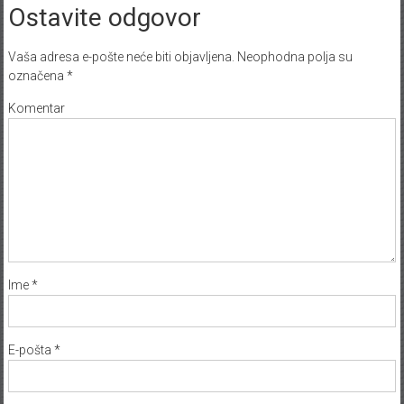
Ostavite odgovor
Vaša adresa e-pošte neće biti objavljena.
Neophodna polja su
označena
*
Komentar
Ime
*
E-pošta
*