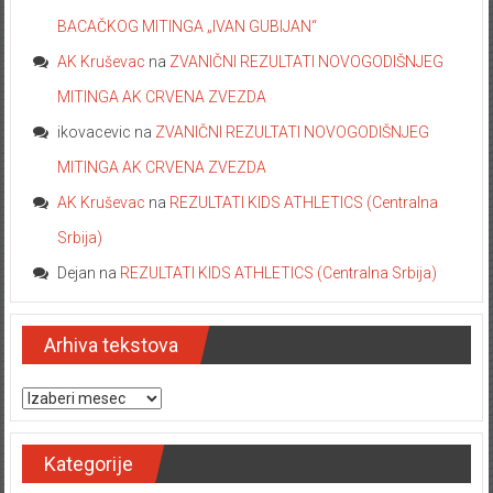
BACAČKOG MITINGA „IVAN GUBIJAN“
AK Kruševac
na
ZVANIČNI REZULTATI NOVOGODIŠNJEG
MITINGA AK CRVENA ZVEZDA
ikovacevic
na
ZVANIČNI REZULTATI NOVOGODIŠNJEG
MITINGA AK CRVENA ZVEZDA
AK Kruševac
na
REZULTATI KIDS ATHLETICS (Centralna
Srbija)
Dejan
na
REZULTATI KIDS ATHLETICS (Centralna Srbija)
Arhiva tekstova
Arhiva tekstova
Kategorije