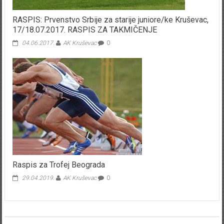
RASPIS: Prvenstvo Srbije za starije juniore/ke Kruševac,
17/18.07.2017. RASPIS ZA TAKMIČENJE
04.06.2017.
AK Kruševac
0
Raspis za Trofej Beograda
29.04.2019.
AK Kruševac
0