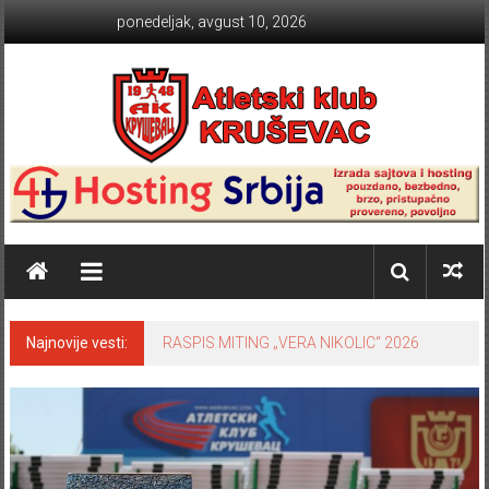
Skip to content
ponedeljak, avgust 10, 2026
Atletski klub KRUŠEVAC
Najnovije vesti:
RASPIS MITING „VERA NIKOLIC“ 2026