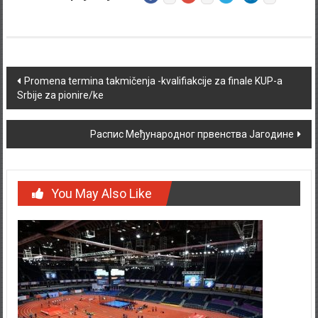
Post navigation
Promena termina takmičenja -kvalifiakcije za finale KUP-a
Srbije za pionire/ke
Распис Међународног првенства Јагодине
You May Also Like