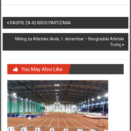
Post navigation
RASPIS ZA 42 KROS PARTIZANA
Miting za Atletske škole, 1. decembar – Beogradski Atletski
Trofej
You May Also Like