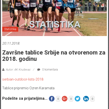
Statistika
20.11.2018.
Završne tablice Srbije na otvorenom za
2018. godinu
Autor: AK Kruševac
0 komentara
serbian-outdoor-lists-2018
Tablice pripremio Ozren Karamata
Podelite sa prijateljima...
0
0
0