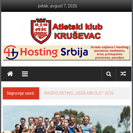
Skip to content
petak, avgust 7, 2026
Atletski klub KRUŠEVAC
Najnovije vesti:
RASPIS MITING „VERA NIKOLIC“ 2026