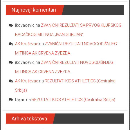
Najnoviji komentari
ikovacevic
na
ZVANIČNI REZULTATI SA PRVOG KLUPSKOG
BACAČKOG MITINGA „IVAN GUBIJAN“
AK Kruševac
na
ZVANIČNI REZULTATI NOVOGODIŠNJEG
MITINGA AK CRVENA ZVEZDA
ikovacevic
na
ZVANIČNI REZULTATI NOVOGODIŠNJEG
MITINGA AK CRVENA ZVEZDA
AK Kruševac
na
REZULTATI KIDS ATHLETICS (Centralna
Srbija)
Dejan
na
REZULTATI KIDS ATHLETICS (Centralna Srbija)
Arhiva tekstova