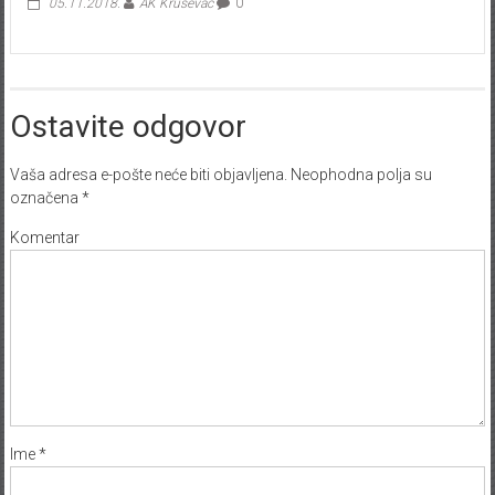
05.11.2018.
AK Kruševac
0
Ostavite odgovor
Vaša adresa e-pošte neće biti objavljena.
Neophodna polja su
označena
*
Komentar
Ime
*