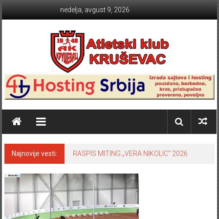
Skip to content
nedelja, avgust 9, 2026
Atletski klub KRUŠEVAC
Najnovije vesti:
RASPIS MITING „VERA NIKOLIC“ 2026