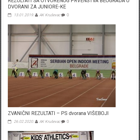
REZULTATI SA OTVORENOG PRVENSTVA BEOGRADA U
DVORANI ZA JUNIORE-KE
13.01.2019.
AK Kruševac
0
ZVANIČNI REZULTATI – PS dvorana VIŠEBOJI
26.02.2020.
AK Kruševac
0