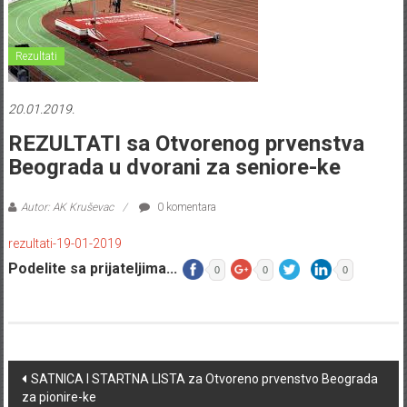
Rezultati
20.01.2019.
REZULTATI sa Otvorenog prvenstva
Beograda u dvorani za seniore-ke
Autor: AK Kruševac
0 komentara
rezultati-19-01-2019
Podelite sa prijateljima...
0
0
0
Post navigation
SATNICA I STARTNA LISTA za Otvoreno prvenstvo Beograda
za pionire-ke