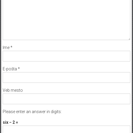
Ime
*
E-pošta
*
Veb mesto
Please enter an answer in digits:
six − 2 =