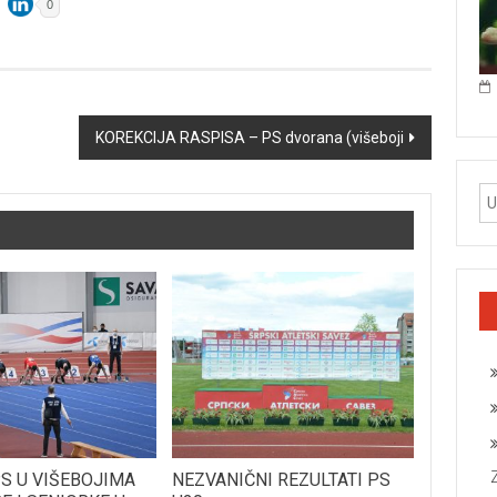
0
KOREKCIJA RASPISA – PS dvorana (višeboji
PS U VIŠEBOJIMA
NEZVANIČNI REZULTATI PS