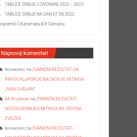
TABLICE SRBIJE U DVORANI 2022 – 2023
TABLICE SRBIJE NA DAN 07.08.2022.
pripremili O.Karamata & R.Camano
Najnoviji komentari
ikovacevic
na
ZVANIČNI REZULTATI SA
PRVOG KLUPSKOG BACAČKOG MITINGA
„IVAN GUBIJAN“
AK Kruševac
na
ZVANIČNI REZULTATI
NOVOGODIŠNJEG MITINGA AK CRVENA
ZVEZDA
ikovacevic
na
ZVANIČNI REZULTATI