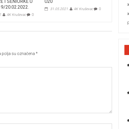
E I SENIORKE U
U20
9/20.02.2022.
31.05.2021.
AK Kruševac
0
2.
AK Kruševac
0
polja su označena
*