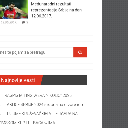
Međunarodni rezultati
reprezentacija Srbije na dan
12.06.2017.
13.06.2017.
2
Najnovije vesti
RASPIS MITING „VERA NIKOLIC“ 2026
TABLICE SRBIJE 2024 sezona na otvorenom
TRIJUMF KRUŠEVAČKIH ATLETIČARA NA
ZIMSKOM KUP-U U BACANJIMA