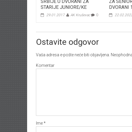
SRBIJE U DVORANI ZA
ZA SENIOR
STARIJE JUNIORE/KE
DVORANI 1
29.01.2017.
AK Kruševac
0
22.02.202
Ostavite odgovor
Vaša adresa e-pošte neće biti objavljena.
Neophodna 
Komentar
Ime
*