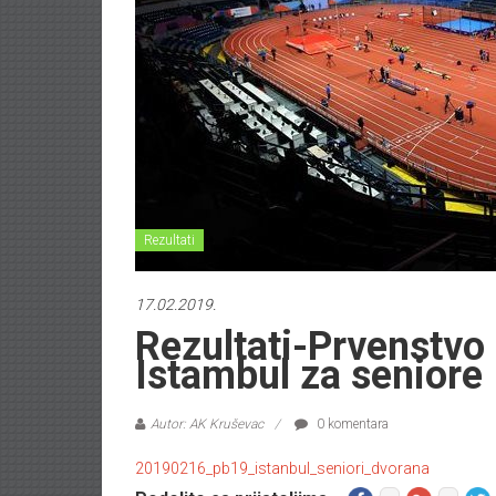
Rezultati
17.02.2019.
Rezultati-Prvenstvo
Istambul za seniore
Autor: AK Kruševac
0 komentara
20190216_pb19_istanbul_seniori_dvorana