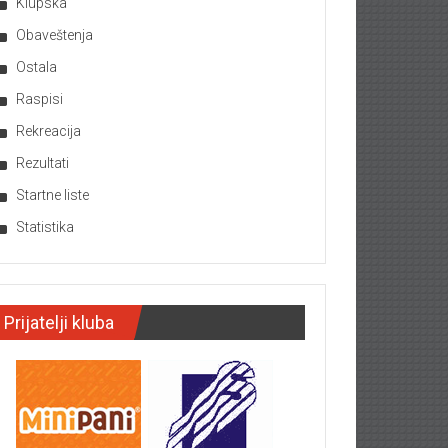
Klupska
Obaveštenja
Ostala
Raspisi
Rekreacija
Rezultati
Startne liste
Statistika
Prijatelji kluba