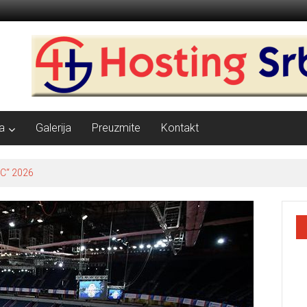
a
Galerija
Preuzmite
Kontakt
C“ 2026