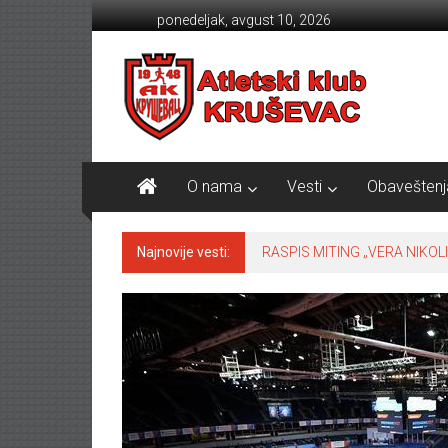
Skip to content
ponedeljak, avgust 10, 2026
Atletski klub KRUŠEVAC
O nama
Vesti
Obaveštenj
Najnovije vesti:
RASPIS MITING „VERA NIKOLI