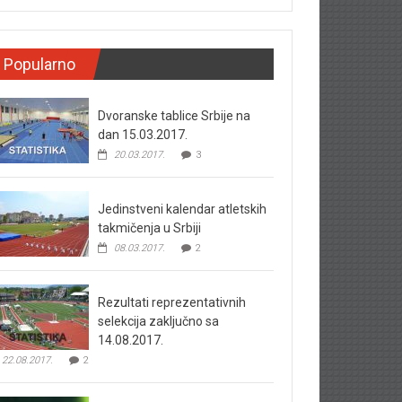
Popularno
Dvoranske tablice Srbije na
dan 15.03.2017.
20.03.2017.
3
Jedinstveni kalendar atletskih
takmičenja u Srbiji
08.03.2017.
2
Rezultati reprezentativnih
selekcija zaključno sa
14.08.2017.
22.08.2017.
2