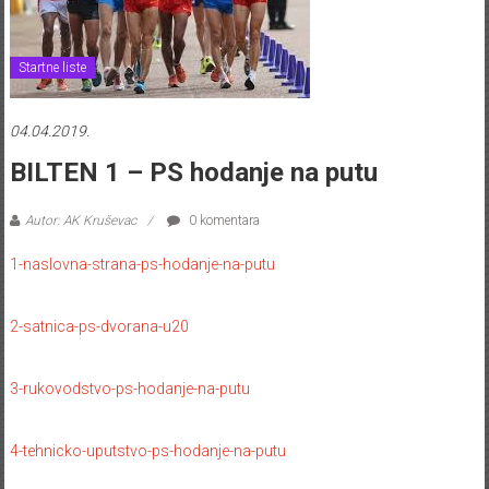
Startne liste
04.04.2019.
BILTEN 1 – PS hodanje na putu
Autor: AK Kruševac
0 komentara
1-naslovna-strana-ps-hodanje-na-putu
2-satnica-ps-dvorana-u20
3-rukovodstvo-ps-hodanje-na-putu
4-tehnicko-uputstvo-ps-hodanje-na-putu