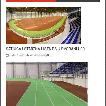
SATNICA I STARTNA LISTA PS U DVORANI U20
24.01.2020.
AK Kruševac
0