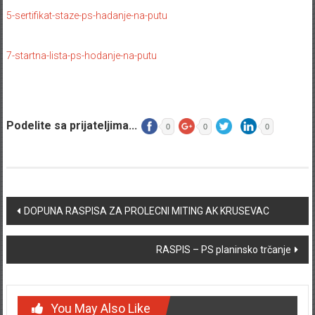
5-sertifikat-staze-ps-hadanje-na-putu
7-startna-lista-ps-hodanje-na-putu
Podelite sa prijateljima...
0
0
0
Post navigation
DOPUNA RASPISA ZA PROLECNI MITING AK KRUSEVAC
RASPIS – PS planinsko trčanje
You May Also Like