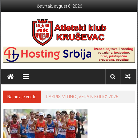
Skip to content
četvrtak, avgust 6, 2026
Atletski klub KRUŠEVAC
Najnovije vesti:
RASPIS MITING „VERA NIKOLIC“ 2026