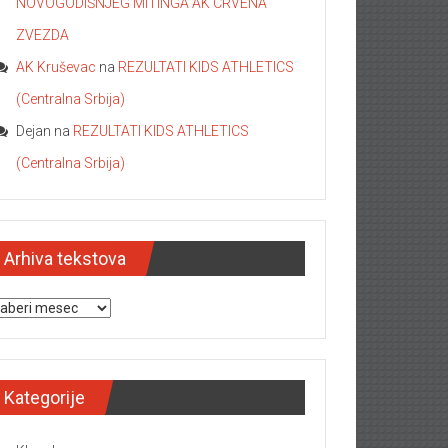
NOVOGODIŠNJEG MITINGA AK CRVENA
ZVEZDA
AK Kruševac
na
REZULTATI KIDS ATHLETICS
(Centralna Srbija)
Dejan
na
REZULTATI KIDS ATHLETICS
(Centralna Srbija)
Arhiva tekstova
hiva tekstova
Kategorije