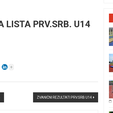
 LISTA PRV.SRB. U14
0
4
ZVANIČNI REZULTATI PRV.SRB U14