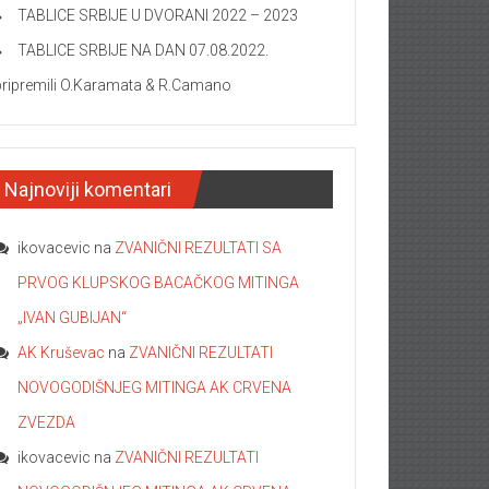
TABLICE SRBIJE U DVORANI 2022 – 2023
TABLICE SRBIJE NA DAN 07.08.2022.
pripremili O.Karamata & R.Camano
Najnoviji komentari
ikovacevic
na
ZVANIČNI REZULTATI SA
PRVOG KLUPSKOG BACAČKOG MITINGA
„IVAN GUBIJAN“
AK Kruševac
na
ZVANIČNI REZULTATI
NOVOGODIŠNJEG MITINGA AK CRVENA
ZVEZDA
ikovacevic
na
ZVANIČNI REZULTATI