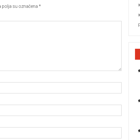
polja su označena
*