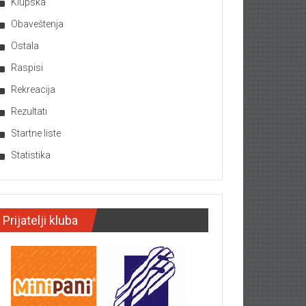
Klupska
Obaveštenja
Ostala
Raspisi
Rekreacija
Rezultati
Startne liste
Statistika
Prijatelji kluba