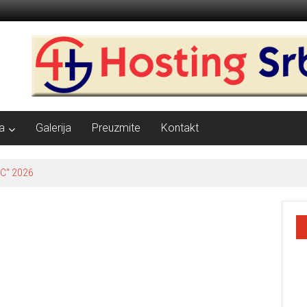
a
Galerija
Preuzmite
Kontakt
C“ 2026