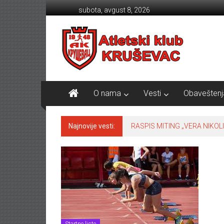
Skip to content
subota, avgust 8, 2026
Atletski klub KRUŠEVAC
O nama
Vesti
Obaveštenj
Najnovije vesti:
RASPIS MITING „VERA NIKOLI