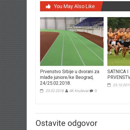
You May Also Like
Prvenstvo Srbije u dvorani za
SATNICA I
mlađe juniore/ke Beograd,
PRVENSTV
24/25.02.2018.
25.10.201
23.02.2018.
AK Kruševac
0
Ostavite odgovor