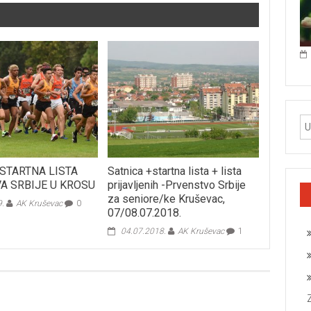
 STARTNA LISTA
Satnica +startna lista + lista
A SRBIJE U KROSU
prijavljenih -Prvenstvo Srbije
za seniore/ke Kruševac,
9.
AK Kruševac
0
07/08.07.2018.
04.07.2018.
AK Kruševac
1