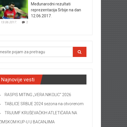
Međunarodni rezultati
reprezentacija Srbije na dan
12.06.2017.
13.06.2017.
2
Najnovije vesti
RASPIS MITING „VERA NIKOLIC“ 2026
TABLICE SRBIJE 2024 sezona na otvorenom
TRIJUMF KRUŠEVAČKIH ATLETIČARA NA
ZIMSKOM KUP-U U BACANJIMA