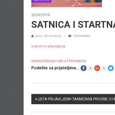
Startne liste
20.09.2019.
SATNICA I STARTNA
Autor: AK Kruševac
0 komentara
s-a-t-n-i-c-a-konacna
startna-lista-prv-srb-u14-konacna
Podelite sa prijateljima...
0
0
Post navigation
LISTA PRIJAVLJENIH TAKMIČARA PRV.SRB. U1