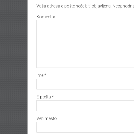
Vaša adresa e-pošte neće biti objavljena.
Neophodna 
Komentar
Ime
*
E-pošta
*
Veb mesto