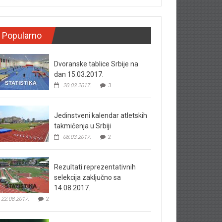
Popularno
Dvoranske tablice Srbije na
dan 15.03.2017.
20.03.2017.
3
Jedinstveni kalendar atletskih
takmičenja u Srbiji
08.03.2017.
2
Rezultati reprezentativnih
selekcija zaključno sa
14.08.2017.
22.08.2017.
2