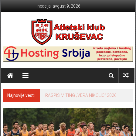
Skip to content
nedelja, avgust 9, 2026
Atletski klub KRUŠEVAC
Najnovije vesti:
RASPIS MITING „VERA NIKOLIC“ 2026