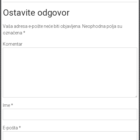
Ostavite odgovor
Vaša adresa e-pošte neće biti objavljena.
Neophodna polja su
označena
*
Komentar
Ime
*
E-pošta
*