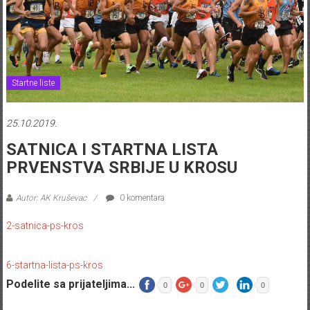
Startne liste
25.10.2019.
SATNICA I STARTNA LISTA
PRVENSTVA SRBIJE U KROSU
Autor: AK Kruševac
0 komentara
2-satnica-ps-kros
6-startna-lista-ps-kros
Podelite sa prijateljima...
0
0
0