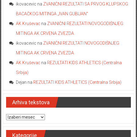
ikovacevic
na
ZVANIČNI REZULTATI SA PRVOG KLUPSKOG
BACAČKOG MITINGA „IVAN GUBIJAN“
AK Kruševac
na
ZVANIČNI REZULTATI NOVOGODIŠNJEG
MITINGA AK CRVENA ZVEZDA
ikovacevic
na
ZVANIČNI REZULTATI NOVOGODIŠNJEG
MITINGA AK CRVENA ZVEZDA
AK Kruševac
na
REZULTATI KIDS ATHLETICS (Centralna
Srbija)
Dejan
na
REZULTATI KIDS ATHLETICS (Centralna Srbija)
Arhiva tekstova
Arhiva tekstova
Kategorije