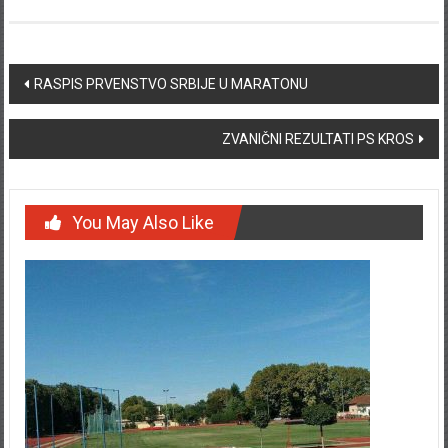
Post navigation
RASPIS PRVENSTVO SRBIJE U MARATONU
ZVANIČNI REZULTATI PS KROS
You May Also Like